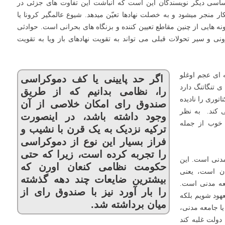
اساسی دیگر نویسندگان این است که انباشت این تفاوت های جزئی در
 منجر میشود و به خصلت نهادها تعیّن میدهد. شیوع عالمگیر کرونا یا
لقب گرفت نمونه هایی از چنین مقاطع تعیین کننده و بزنگاه های بحرانی است. حوادثی
نی و سیر تحولات قبلی می تواند به تقویت نهادهای باز ویا به تقویت
ه ای عجم اوغلو
اگر حد پایینی یا کف دموکراسی
ی تنگاتنگ دارد
را، نظامی بدانیم که از طریق
وری را نادیده
صندوق رای امکان خلاصی از آن
 کند. به نظر
وجود داشته باشد، در اینصورت
 خوب از جمله
ترکیه نزدیک به یک قرن با نشیب و
فراز بسیار این نوع از دموکراسی
را تجربه کرده است، زیرا که حتی
مدنی است. این
حکومت نظامی کنعان اورن که
دن است، یعنی
بیشترین ضایعات چند دهه گذشته
عه مدنی است.
را بار آورد نیز با صندوق رای از
هود شویم بلکه
میان برداشته شد.
یا جامعه مدنی،
دولت غلبه کند