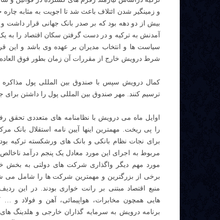
و زمینگیر شدن ائتلاف باعث شد تا اجویت به مثابه چاره 
بیش از دو دهه بود که بر صدر بانک جهانی قرار داشت و 
آمدنش به ترکیه و در دست گرفتن سکان اقتصاد را به ی
سیاست ها و انتخاب مدیران بر عهده وی باشد و این قر
شرط درویش خارج از مقررات آن زمان بطور فوق العاده 
کمال درویش سپس با صندوق بین المللی پول مذاکره کر
ترسیم کنند. مهر صندوق بین المللی پول را داشتن برای
اوایل ماه می درویش با نظامنامه های متعددی تحقق ر
را پی ریخت. مهمترین اینها آیین نامه استقلال بانک مرک
برای نجات نظام بانکی و بانک های ورشکسته ترکیه بود،
مربوط به اجرای این مورد معادل یک پنجم درآمد ناخالص 
مورد مهم دیگر واگذاری شرکت های دولتی به بخش 
برخی از بزرگترین و مهمترین شرکت ها را شامل می شد
منبع اقتصاد مبتنی بر رانت خواری بودند. در این رد
هایی همچون مخابرات، هواپیمائی، آهن و فولاد و … 
برنامه درویش به سرمایه گذاران خارجی و هلدینگ های