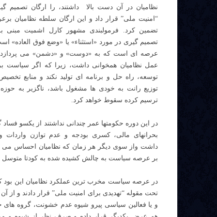
نظامیان در آن دست بالا داشتند، را ارگان تصمیم گی
“امنیت ملی” قرار داد و این ارگان سلطه نظامیان بر
تضمین کرد. فرمولبندی مشهور کارل اشمیت مبنی ب
تصمیم گیری در مورد «استثناء» یا «وضع فوق العاده» اس
عرصه ای است که به «دوست» و «دشمن» می پردازد” 
عمل نظامیان همخوانی داشت، زیرا که اگر سیاست بر 
توسعه، راه حل و برنامه ای تولید نکند و منابع تخصیص 
توزیع رانت به خودی ها مشغول باشد، ناگزیر به حوزه
ترسیم کرده سقوط خواهد کرد.
در این دوره حکومتها عمر چندانی نداشتند از یکسو فساد 
بحرانهای مالی، کسری بودجه و عدم توازن واردات و
داشت واز سوی دیگر هر زمان که نظامیان احساس می کر
بر عرصه سیاست به چالش کشیده شده به کودتا متوسل می شدند، مانند کودت
در عرصه سیاست مخرب ترین عملکرد نظامیان این بود که
تحت مقوله “تهدیدی برای امنیت ملی” قرار دادند و از آن
و یا فعالین سیاسی پیرو شیوه عدم خشونت، گروه های جام
هم عرض یکدیگر قرار داده و صرف نظر از شیوه و مرا