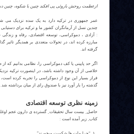
ازعظمت
روحش
باروئی
پی
افکند
چنین
با
شکوه، چنین
د
عمر جمهوری در ترکیه دارد به یک سده نزدیک می ش
چندین نسل از آرمانگران کشور ما و ترکیه برای دستیاب
: آزادی ، دموکراسی، توسعه اقتصادی، رفاه و زندگی 
مبارزه کرده اند، در تحولات متعددی بر همدیگر تاثیر گذا
گرفته اند.
اگر حد پایینی یا کف دموکراسی را، نظامی بدانیم که از
خلاصی از آن وجود داشته باشد، در اینصورت ترکیه نزدی
فراز بسیار این نوع از دموکراسی را تجربه کرده است،
گذشته را بار آورد نیز با صندوق رای از میان برداشته شد.
زمینه نظری توسعه اقتصادی
حاصل ِ بیست سال تحقیقات ِ گسترده ی دارون عجم اوغلو 
کتاب ِ زیر آمده است :
“چرا ملت ها شکست میخورند”