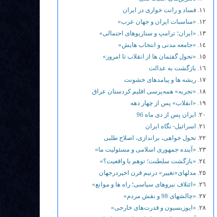
فساد و رانت خواری در ایران
«مناسبات ایران و جهان عرب»
«ایران؛ ترامپ و سناریوهای احتمالی»
«جامعه مدنی و انتخاب هایش»
«تحول گفتمان ها از انقلاب تا امروز»
بازگشت به عدالت
ریشه ها و پیامدهای خشونت
«تجربه» همه‌پرسی اقلیم کردستان عراق
«انقلاب» پس از چهار دهه
ایران پس از دی ماه 96
اسرائیل- نگاه ایران
تحول خواهی، براندازی، اصلاح طلبی
«آینده جمهوری اسلامی و مسئولیت ما»
«بازگشت سلطنت؛ توهم یا واقعیت؟»
مدلهای«تغییر» درنیم قرن اخیردرجهان
«ائتلاف نیروهای سیاسی؛ راه ها و موانع»
«چالشهای 98 و نقش مردم»
«اپوزیسیون و قدرت‌های خارجی»