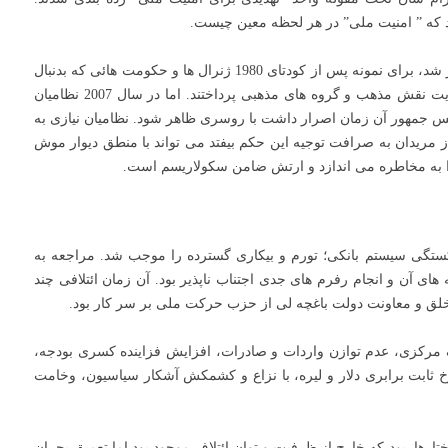
که ” امنیت ملی” در هر لحظه معین چیست.
بدین ترتیب ” امنیت ملی” هربار به دلخواه نظامیان تفسیر شد، برای نمونه پس از کودتای 1980 ژنرال ها و حکومت هائی که بدنبال
آن بر مصدر قدرت نشستند برای مقابله با چپ ها به تقویت نقش مذهب و گروه های مذهبی پرداختند. اما در سال 2007 نظامیان
ل رئیس جمهور آن زمان اصرار داشت با روسری ظاهر شود. نظامیان نیازی به
ز مریدان به صرافت توجیه این حکم بیفتد می تواند با منطق دیوار موش
به مخاطره می اندازد و ارتش ضامن سکولاریسم است.
م، ورشکستگی سیستم بانکی؛ تورم و بیکاری گسترده را موجب شد. مراجعه به
ی آن و انجام رفرم های جدی اجتناب ناپذیر بود. آن زمان ائتلافی چند
لق و معاونت دولت باغچه لی از حزب حرکت ملی بر سر کار بود.
ک مرکزی، عدم توازن واردات و صادرات، افزایش فزاینده کسری بودجه،
ثابت برابری دلار و لیره، با نزاع و کشمکش آشکار سیاسیون، وخامت
تارها بود که خارج از ظرفیت و توان ائتلاف موجود بود اما تعمیق بحران