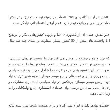
در این بیست سال زیر نظر عجم اوغلو پروفسور اقتصاد MIT بیش از 75 کاندیدای phd اقتصاد، در زمینه توسعه تحقیق و تز دکترا
تصاد در ریاضی و رباتیک تبحر دارد. عجم اوغلو اقتصاددانی نهادگراست.
ر بخش عمده ای از کشورهای دنیا و ثروت کشورهای دیگر را توضیح
میدهد علاوه براین، نویسندگان در این کتاب تئوری خود را با واقعیت های بیش از 50 کشور بسیار متفاوت بر مبنای چند صد سال
ه چند و چون توسعه را معین می کند نهاد ها هستند. نهادهای سیاسی،
مت و سوی توسعه را معین می کنند. عجم اوغلو نهادها را به دو دسته
کننده و بسته. این تقسیم بندی هر دو عرصه را شامل می شود، نهاد سیاسی
سیاست ورزی را برای توده های وسیع میسر میسازند و به همین ترتیب نهاد
ی توده وسیع میسر میسازد. برعکس در نهاد سیاسی استثماری مشارکت و
ها است. به همین ترتیب نهاد اقتصادی استثماری منابع وامکانات را به
زمان می دهد.
خصلت نهادها یکباره قوام نمی گیرد و برای همیشه تثبیت نمی شود بلکه