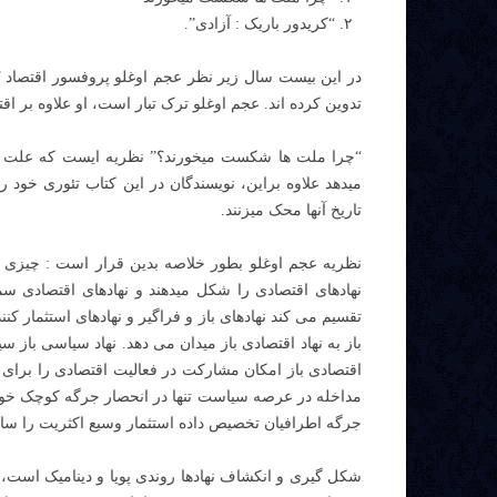
“کریدور باریک : آزادی”.
تدوین کرده اند. عجم اوغلو ترک تبار است، او علاوه بر اق
“چرا ملت ها شکست میخورند؟” نظریه ایست که علت فق
تاریخ آنها محک میزنند.
نظریه عجم اوغلو بطور خلاصه بدین قرار است : چیزی ک
نهادهای اقتصادی را شکل میدهند و نهادهای اقتصادی س
تقسیم می کند نهادهای باز و فراگیر و نهادهای استثمار 
باز به نهاد اقتصادی باز میدان می دهد. نهاد سیاسی باز 
اقتصادی باز امکان مشارکت در فعالیت اقتصادی را برا
مداخله در عرصه سیاست تنها در انحصار جرگه کوچک خودی 
جرگه اطرافیان تخصیص داده استثمار وسیع اکثریت را سا
شکل گیری و انکشاف نهادها روندی پویا و دینامیک است، 