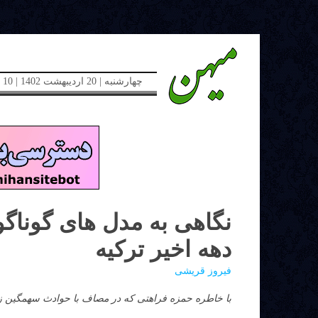
چهارشنبه | 20 اردیبهشت 1402 | 10 می 2023 | دوره جدید | شماره 48
نگاهی به مدل های گوناگو
دهه اخیر ترکیه
فیروز قریشی
با
خاطره
حمزه
فراهتی
که
در
مصاف
با
حوادث
سهمگین
ز