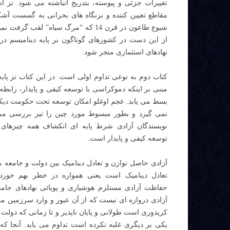
تغییرات جزئی و پیوسته، بتدریج انباشته می شود. تز 
مقاطع تعیین کننده و بزنگاه های بحرانی به گسست آشکار
شیوع طاعون در قرن 14 که “مرگ سیاه” 
از این دست در کشورهای گوناگون بر پایه دینامیسم درو
نهادهای استثماری منجر شود.
کتاب دوم به نوعی تداوم اولی است. در این کتاب تز پای
مبنی بر اینکه دموکراسی با توسعه کیفی و پایدار، رابطه 
بسط می یابد. عجم اوغلو امکان توسعه تحت حکومت دیکتات
نمی گیرد و بطور مبسوط مورد چین را نیز بررسی می
نویسندگان آزادی شرط پایه ای انکشاف همه چیزهای
توسعه کیفی و پایدار است.
آزادی حاصل توازن و تعادل دینامیک بین دولت و جامعه 
تعادل دینامیک است یعنی همواره در خطر بهم خور
حفاظت آزادی مستلزم هوشیاری و پویائی نهادهای جام
آزادی دروازه ای نیست که از آن عبور و وارد سرزمین مع
کریدوری است طولانی و پایان ناپذیر و تا زمانی که دولت 
یکی بر دیگری غلبه نکرده است تداوم می یابد. آنجا که 