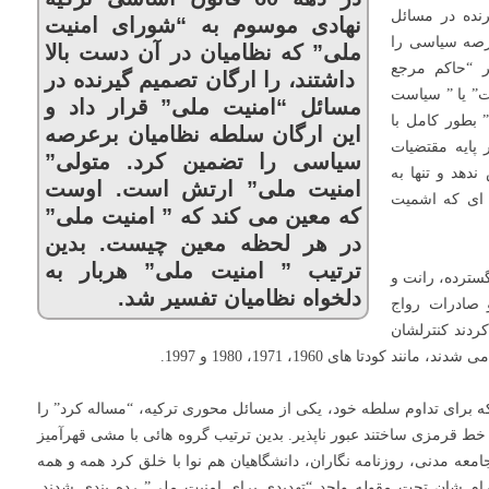
رنده در مسائل
نهادی موسوم به “شورای امنیت
عرصه سیاسی را
ملی” که نظامیان در آن دست بالا
ر “حاکم مرجع
داشتند، را ارگان تصمیم گیرنده در
ت” یا ” سیاست
مسائل “امنیت ملی” قرار داد و
بطور کامل با
این ارگان سلطه نظامیان برعرصه
پایه مقتضیات
سیاسی را تضمین کرد. متولی”
ندهد و تنها به
امنیت ملی” ارتش است. اوست
 ای که اشمیت
که معین می کند که ” امنیت ملی”
در هر لحظه معین چیست. بدین
ترتیب ” امنیت ملی” هربار به
گسترده، رانت و
دلخواه نظامیان تفسیر شد.
 صادرات رواج
دند کنترلشان
ا های 1960، 1971، 1980 و 1997.
 برای تداوم سلطه خود، یکی از مسائل محوری ترکیه، “مساله کرد” را
 خط قرمزی ساختند عبور ناپذیر. بدین ترتیب گروه هائی با مشی قهرآمیز
عه مدنی، روزنامه نگاران، دانشگاهیان هم نوا با خلق کرد همه و همه
م شان تحت مقوله واحد “تهدیدی برای امنیت ملی” رده بندی شدند.