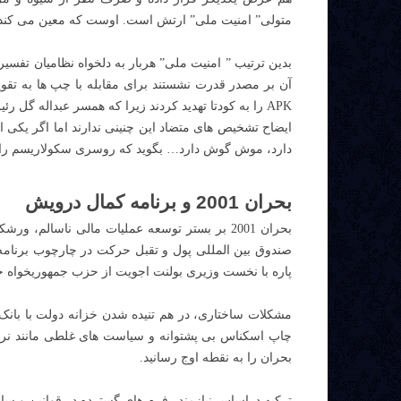
متولی” امنیت ملی” ارتش است. اوست که معین می کند 
APK را به کودتا تهدید کردند زیرا که همسر عبداله گ
ایضاح تشخیص های متضاد این چنینی ندارند اما اگر یکی ا
دارد، موش گوش دارد… بگوید که روسری سکولاریسم را 
بحران 2001 و برنامه کمال درویش
بحران 2001 بر بستر توسعه عملیات مالی ناسال
صندوق بین المللی پول و تقبل حرکت در چارچوب برنامه ها
پاره با نخست وزیری بولنت اجویت از حزب جمهوریخواه خ
مشکلات ساختاری، در هم تنیده شدن خزانه دولت با بان
چاپ اسکناس بی پشتوانه و سیاست های غلطی مانند نرخ 
بحران را به نقطه اوج رسانید.
ترکیه دراساس نیازمند رفرم های گسترده در قوانین و ساخ