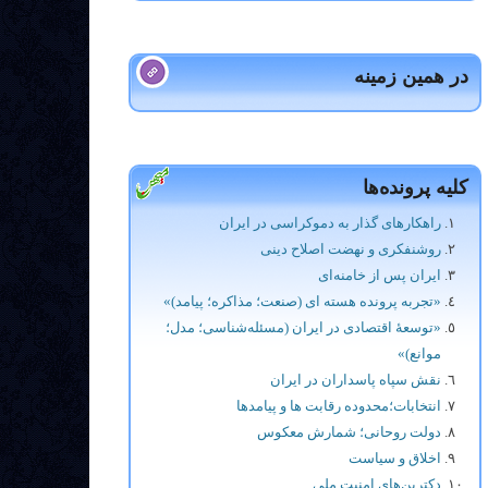
در همین زمینه
کلیه پرونده‌ها
راهکارهای گذار به دموکراسی در ایران
روشنفکری و نهضت اصلاح دینی
ایران پس از خامنه‌ای
«تجربه پرونده هسته ای (صنعت؛ مذاکره؛ پیامد)»
«توسعۀ اقتصادی در ایران (مسئله‌شناسی؛ مدل؛
موانع)»
نقش سپاه پاسداران در ایران
انتخابات؛محدوده رقابت ها و پيامدها
دولت روحانی؛ شمارش معکوس
اخلاق و سیاست
دکترین‌های امنیت ملی