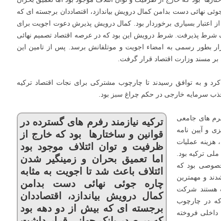
جوئی نهائی دست بدامن کمال درویش بیاندازد، اقتصاددان برجسته ای که
از اعتبار بسیاری برخوردار بود. کمال درویش پذیرش دعوت اجویت برای
ک شرط پذیرفت. شرط درویش این بود که در عرصه اقتصاد تصمیم نهائی
ار بطور رسمی به امضاء اجویت و موتلفانش برسد. پس از تامین این
بر مسند وزارت اقتصاد قرار گرفت.
د و به توافق رسیدند تا چارچوب مشترکی برای نجات اقتصاد ترکیه
 جذب سرمایه خارجی در حکم چراغ سبز بود.
فرم های جامعی
ترکیه نیازمند رفرم های گسترده در
زی و آیین نامه
قوانین و ساختارها بود که خارج از
 هزینه عملیات
ظرفیت و توان ائتلاف موجود بود
ملی ترکیه بود.
اما تعمیق بحران و زمینگیر شدن
خصوصی بود که
ائتلاف باعث شد تا اجویت به مثابه
ند و مهمترین
چاره جوئی نهائی دست بدامن
یف هستند شرکت
کمال درویش بیاندازد، اقتصاددان
که در چارچوب
برجسته ای که بیش از دو دهه بود
 داخلی فروخته
که بر صدر بانک جهانی قرار داشت