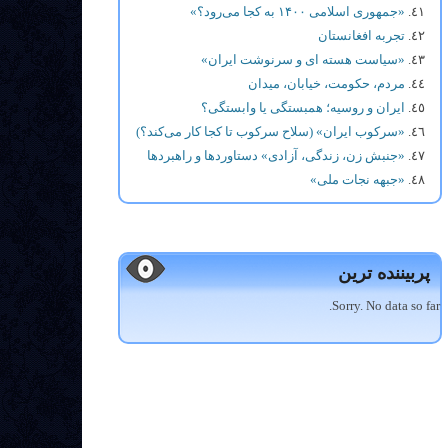
«جمهوری اسلامی ۱۴۰۰ به کجا می‌رود؟»
تجربه افغانستان
«سیاست هسته ای و سرنوشت ایران»
مردم، حکومت، خیابان، میدان
ایران و روسیه؛ همبستگی یا وابستگی؟
«سرکوب ایران» (سلاح سرکوب تا کجا کار می‌کند؟)
«جنبش زن، زندگی، آزادی» دستاوردها و راهبردها
«جبهه نجات ملی»
پربیننده ترین
Sorry. No data so far.