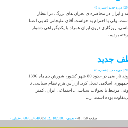
ته و ایران در محاصره ی بحران های بزرگ، در انتظار
ست، ولی با احترام به خواست آقای علیجانی که بی اعتنا
اسی، روزگاری درون ایران همراه با یکدیگرراهی دشوار
فته بودیم،...
طف جدید
اعتراض‌های تند ده‌ها هزار شهروند ناراضی در حدود 80 شهر کشور، شورش دی‌ماه 1396
مهوری اسلامی تبدیل کرد. از رأس هرم نظام سیاسی تا
وقی مرتبط با تحولات سیاسی ـ اجتماعی ایران، کمتر
تفاوت بوده است. از...
صفحه 50 از 78
« بعدی
«
...
30
20
10
...
52
51
50
49
48
...
70
60
...
»
قبلی »