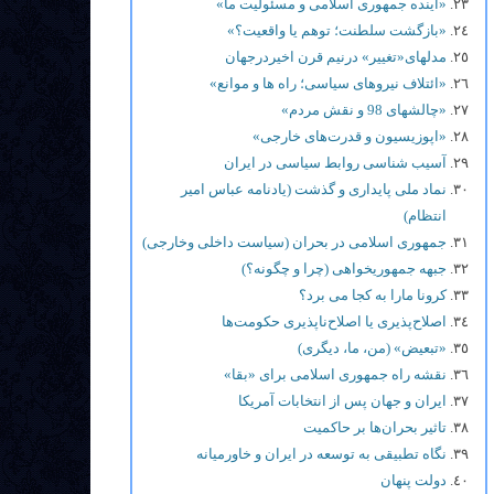
«آینده جمهوری اسلامی و مسئولیت ما»
«بازگشت سلطنت؛ توهم یا واقعیت؟»
مدلهای«تغییر» درنیم قرن اخیردرجهان
«ائتلاف نیروهای سیاسی؛ راه ها و موانع»
«چالشهای 98 و نقش مردم»
«اپوزیسیون و قدرت‌های خارجی»
آسیب شناسی روابط سیاسی در ایران
نماد ملی پایداری و گذشت (یادنامه عباس امیر
انتظام)
جمهوری اسلامی در بحران (سیاست داخلی وخارجی)
جبهه جمهوریخواهی (چرا و چگونه؟)
کرونا مارا به کجا می برد؟
اصلاح‌پذیری یا اصلاح‌ناپذیری حکومت‌ها
«تبعیض» (من، ما، دیگری)
نقشه راه جمهوری اسلامی برای «بقا»
ایران و جهان پس از انتخابات آمریکا
تاثیر بحران‌ها بر حاکمیت
نگاه تطبیقی به توسعه در ایران و خاورمیانه
دولت پنهان