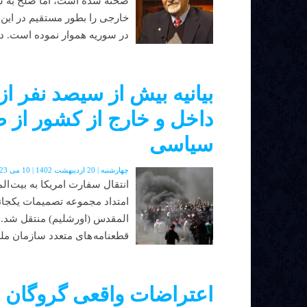
صحنه شده است، اما صلح به سور
خارجی را بطور مستقیم در این ک
در سوریه هموار نموده است. در 
بیانیه بیش از سیصد نفر ا
داخل و خارج از کشور از
سیاسی
چهارشنبه | 20 اردیبهشت 1402 | 10 می 2023 | دوره جدید | شماره 48
انتقال سفارت امريکا به بیت ا
امتداد مجموعه تصمیمات یکجانب
المقدس (اورشلیم) منتقل شد. اع
قطعنامه های متعدد سازمان ملل
اعتراضات واقعی گروگان ر