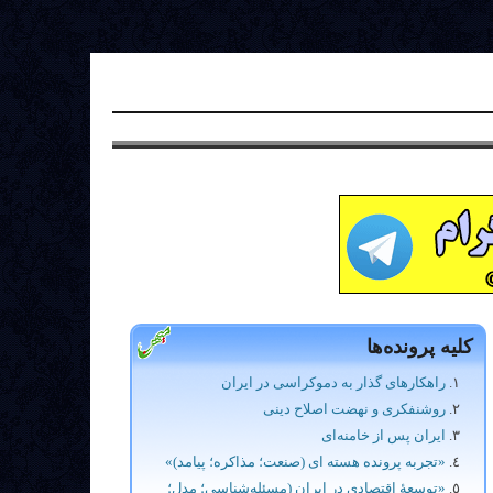
کلیه پرونده‌ها
راهکارهای گذار به دموکراسی در ایران
روشنفکری و نهضت اصلاح دینی
ایران پس از خامنه‌ای
«تجربه پرونده هسته ای (صنعت؛ مذاکره؛ پیامد)»
«توسعۀ اقتصادی در ایران (مسئله‌شناسی؛ مدل؛