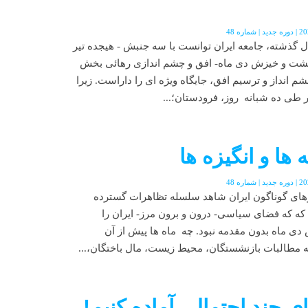
گذشته، جامعه ایران توانست با سه جنبش - هیجده تیر
شت و خیزش دی ماه- افق و چشم اندازی رهائی بخش
 انداز و ترسیم افق، جایگاه ویژه ای را داراست. زیرا
ر طی ده شبانه روز، فرودستان؛...
ها و انگیزه ها
ی ماه سال 1396 شهرهای گوناگون ایران شاهد سلسله تظاهرات گسترده
ه که فضای سیاسی- درون و برون مرز- ایران را
 ماه بدون مقدمه نبود. چه ماه ها پیش از آن
 مطالبات بازنشستگان، محیط زیست، مال باختگان،...
ای چند احتمالی آماده کنیم!