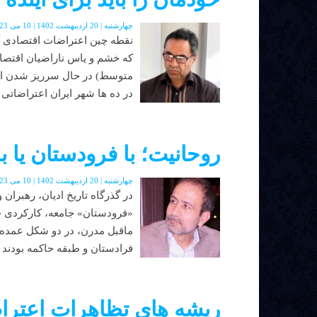
چهارشنبه | 20 اردیبهشت 1402 | 10 می 2023 | دوره جدید | شماره 48
که خشم و یاس ناراضیان اقتصادی
متوسط) در حال سرریز شدن اس
در ده ها شهر ایران اعتراضاتی 
روحانیت؛ با فرودستان یا 
چهارشنبه | 20 اردیبهشت 1402 | 10 می 2023 | دوره جدید | شماره 48
در گذرگاه تاریخ ادیان، رهبران
«فرودستان» جامعه، کارکردی چند
ماقبل مدرن، در دو شکل عمده تج
فرادستان و طبقه حاکمه بودند و ی
ریشه های تظاهرات اعتر