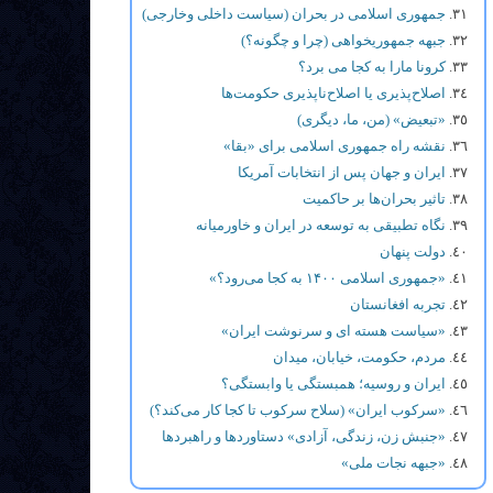
جمهوری اسلامی در بحران (سیاست داخلی وخارجی)
جبهه جمهوریخواهی (چرا و چگونه؟)
کرونا مارا به کجا می برد؟
اصلاح‌پذیری یا اصلاح‌ناپذیری حکومت‌ها
«تبعیض» (من، ما، دیگری)
نقشه راه جمهوری اسلامی برای «بقا»
ایران و جهان پس از انتخابات آمریکا
تاثیر بحران‌ها بر حاکمیت
نگاه تطبیقی به توسعه در ایران و خاورمیانه
دولت پنهان
«جمهوری اسلامی ۱۴۰۰ به کجا می‌رود؟»
تجربه افغانستان
«سیاست هسته ای و سرنوشت ایران»
مردم، حکومت، خیابان، میدان
ایران و روسیه؛ همبستگی یا وابستگی؟
«سرکوب ایران» (سلاح سرکوب تا کجا کار می‌کند؟)
«جنبش زن، زندگی، آزادی» دستاوردها و راهبردها
«جبهه نجات ملی»