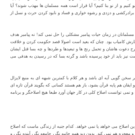
کنیم و از نو بنا کنیم؟ آیا قرار است همه مسلمان ها مهذب شوند؟ آیا
و برادرکشی و دزدی و رشوه خواری و فساد و نابود کردن حرث و نسل از
سلمانان در زمان حیات پیامبر مشکلی را حل نمی کند! نه پیامبر هدف
کارش کامیاب بود. چنان که بعید است اصولا قصد حکومت کردن و خلافت
ح دعوت هاشان و تحمل رنج ها و تبعیدها و طردها و چه بسا قتل ایشان
 نیز باید از خود پرسیده باشد و گرنه بسا که در رسیدن به هدفی می
خن گویی آیه ای باشد و هر کلام با کمترین شبهه ای به منبع لایزال
ایقان هم پایه قرآن بشود، باز هم هستند کسانی که بگویند قرآن تازه ای
ونس 15). اگر پیامبر نتوانست و نمی توانست اصلاح کلی در کار جهان آورد طبعا هیچ اصلاحگر و برنامه
 اصلاح می خواهد یا نمی خواهد. کدام جنبه از زندگی ماست که اصلاح
عجزه هم نمی کند. بدون دید همه جانبه نگر، جامعه نگر، آینده نگر، و