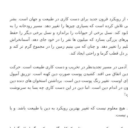
فته از رویکرد قرون جدید برای دست کاری در طبیعت و جهان است. بشر
 تلاش کرده است که بسیاری چیزها را تغییر دهد. مسیر رودخانه را به
بود کند. نسل برخی از حیوانات را براندازد و نسل برخی دیگر را حفظ
رهای بزرگی بسازد که میلیون ها نفر را در خود جای دهد. آسمانخراش
اقلیم را تغییر دهد. و چنان که می بینیم زمین را در مجموع گرم تر کند و
ر دل قطب گرما و راحتی ایجاد کند.
و آدمی در مسیر تجدیدنظر در تخریب و دست کاری طبیعت است. حرکت
ن اتفاق می افتد. کشیدن پوست صورتِ دین کهنه است. تزریق آمپول
رای اوست. تغییر رنگ پوست دین است. برداشتن استخوان های دنده دین
یکون در اندام دین است. اما دین در این دست کاری چه بسا به سرنوشت
د!
. هیچ معلوم نیست که تغییر بهترین رویکرد به دین یا طبیعت باشد. و یا
 نیست.