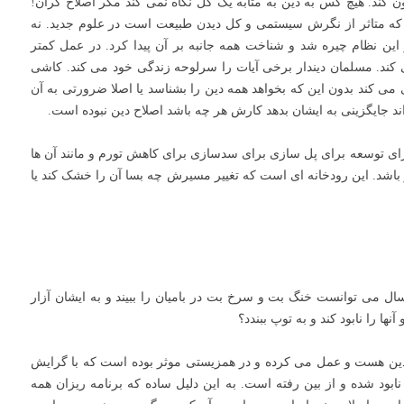
گون کند. هیچ کس به دین به مثابه یک کل نگاه نمی کند مگر اصلاح گران!
ه متاثر از نگرش سیستمی و کل دیدن طبیعت است در علوم جدید. نه
این نظام چیره شد و شناخت همه جانبه بر آن پیدا کرد. در عمل کمتر
 کند. مسلمان دیندار برخی آیات را سرلوحه زندگی خود می کند. کاشی
ی کند بدون این که بخواهد همه دین را بشناسد یا اصلا ضرورتی به آن
نتواند جایگزینی به ایشان بدهد کارش هر چه باشد اصلاح دین نبوده است.
رای توسعه برای پل سازی برای سدسازی برای کاهش تورم و مانند آن ها
باشد. این رودخانه ای است که تغییر مسیرش چه بسا آن را خشک کند یا
ال می توانست خنگ بت و سرخ بت در بامیان را ببیند و به ایشان آزار
نها را نابود کند و به توپ ببندد؟
ین هست و عمل می کرده و در همزیستی موثر بوده است که با گرایش
ابود شده و از بین رفته است. به این دلیل ساده که برنامه ریزان همه