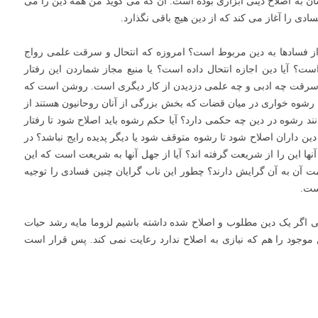
ه شان به اصلاح دینی ابزاری بوده است. آن که می گوید من همه دین را می
ادی را آغاز می کند که از دین هیچ باقی نگذارد.
از فسادها به دین مربوط است؟ امروزه که انتحال و سرقت علمی رواج
؟ آیا دین اجازه انتحال داده است؟ یا منبع مجاز شماردن این رفتار
 یا سرقت چه ادبی و چه علمی دزدیدن از کار دیگری است. روشن است که
رشوه خواری در میان قضات که بخش بزرگی از آنان روحانیون هستند از
نند رشوه در دین چه حکمی دارد؟ آیا حکم رشوه باید اصلاح شود تا رفتار
 دین داران اصلاح شود تا رشوه متوقف شود یا دیگر پدیده رایج نباشد؟ در
 آنها این را از شریعت گرفته اند؟ آیا از جهل آنها به شریعت است که این
رمت آن به آن گرایش دارند؟ چطور این ناب گرایان چنین فسادی را توجیه
یست.
ی اگر یک دین مطلوب و اصلاح شده داشته باشیم لزوما مایه رشد حیات
موجود را هم که نیازی به اصلاح ندارد رعایت نمی کند. پس قرار است