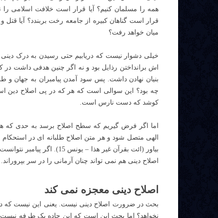
همه را مسلمان کنیم؟ آیا قرار است خلافت اسلامی را نو 
قرار است گناهان کبیره از جامعه رخت بربندد؟ آیا قتل 
میان خواهد رفت؟
خیلی دشوار نیست که دریابیم حتی رسیدن به درک دینی م
اش برانداختن رذایل بود و نه اگر چنین هدفی داشت در 
بنیان نهادن داشت. پس سود آمدن پیامبران به جهان و طر
چه بود؟ این سوالی است که هر که در پی اصلاح دین است
کوشد که دست نارس است.
اما اگر فرض گیریم که سطح اصلاح برسد به حدی که هر س
الهی متصل شود و هر متن اصلاح طلبانه ای در استحکام و 
بیاور (ائت بقرآن غیر هذا – ی
اصلاح دینی هم نمی تواند چنان آرمانی را در سر بپروراند.
اصلاح دینی معجزه نمی کند
بحث در ضرورت اصلاح دینی نیست. یعنی این نیست که دین
نخواهد؟ اما بحث این است که این جاده یک طرفه نیست و م