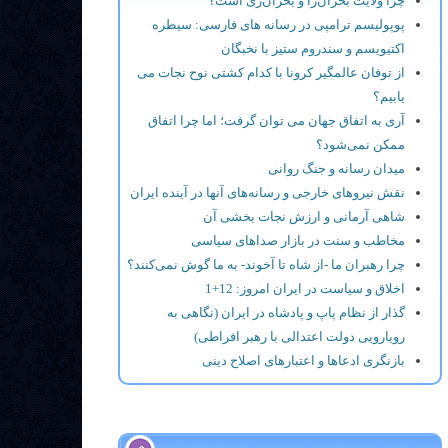
چرا ولایت بحران‌زا و بحران‌زی است؟
پوپولیسم ترامپی در رسانه های فارسی: سیطره
اکتیویسم و سندروم ستیز با نخبگان
از توفان عالمگیر کرونا با کدام کشتی نوح نجات می
یابیم؟
آری به اتفاق جهان می توان گرفت؛ اما چرا اتفاق
ممکن نمی‌شود؟
میدان رسانه و جنگ روانی
نقش نیروهای خارجی و رسانه‌های آنها در آینده ایران
شاهی آرمانی و ارزش نجات بخشی آن
مخاطب و سنت در بازار صداهای سیاسی
چرا رهبران ما -از شاه تا آخوند- به ما گوش نمی‌کنند؟
اخلاق و سیاست در ایران امروز: 12+1
گذار از نظام پاپ و پادشاه در ایران (نگاهی به
رویارویی دولت اعتدالی با رهبر افراطی)
بازنگری ادعاها و اعتبارهای اصلاح دینی