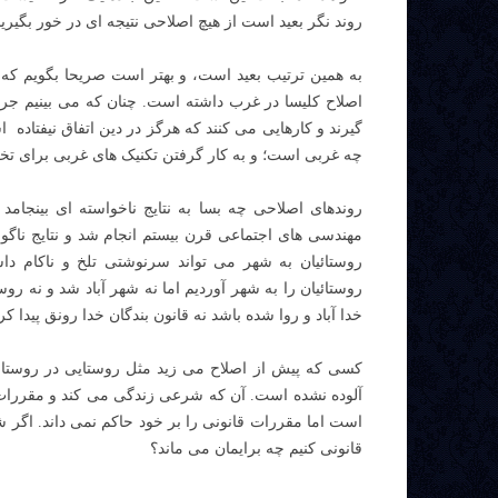
روند نگر بعید است از هیچ اصلاحی نتیجه ای در خور بگیریم
به همین ترتیب بعید است، و بهتر است صریحا بگویم که 
اصلاح کلیسا در غرب داشته است. چنان که می بینیم جر
گیرند و کارهایی می کنند که هرگز در دین اتفاق نیفتاد
چه غربی است؛ و به کار گرفتن تکنیک های غربی برای تخ
روندهای اصلاحی چه بسا به نتایج ناخواسته ای بینجامد
مهندسی های اجتماعی قرن بیستم انجام شد و نتایج ناگ
روستائیان به شهر می تواند سرنوشتی تلخ و ناکام دا
روستائیان را به شهر آوردیم اما نه شهر آباد شد و نه روست
خدا آباد و روا شده باشد نه قانون بندگان خدا رونق پیدا کر
کسی که پیش از اصلاح می زید مثل روستایی در روست
آلوده نشده است. آن که شرعی زندگی می کند و مقررات 
است اما مقررات قانونی را بر خود حاکم نمی داند. اگر ش
قانونی کنیم چه برایمان می ماند؟