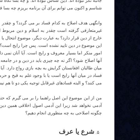
جانبه نگر نبوده اند. دین شناس نبوده اند. و چه بسا نگا
شناسم و اکنون می توانم برای آن برنامه بریزم چه بسا فس
وانگهی هدف اصلاح به کدام فساد بر می گردد؟ و چقدر 
غیرمتعارفی گرفته است چقدر به اسلام و دین مربوط است
خارج از دین قرار دارد؟ به عبارت دیگر، موضوع انتحال
این موضوع در دین تایید نشده است. پس چرا رایج است؟ 
امور منکر اما بسیار معروف و رایج است. آیا آنان نمی دا
آنها اصلاح شود؟ اگر نه چه چیزی باید در دین و در جامعه
میان طالبان افغانستان گرایش به بچه بازی رواج دارد. آیا
فساد در میان آنها رایج است یا با وجود علم به قبح و ح
می کنند؟ و البته فسادهای غیرقابل توجیه یکی دو تا هم ن
من از این موضوع این اصل راهنما را بر می گیرم که حت
آدمی نخواهد شد زیرا این آدمی اصول اخلاقی همین دین 
چگونه اصلاحی به چه منظوری انجام دهیم؟
شرع یا عرف