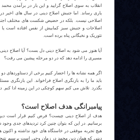
انقلاب به سوی اصلاح گرایید و این بار در برآمدن محمد
یاری رساند. اما جنبش اصلاح دینی در سال های اخیر در
اصلاحی نیست. بلکه در حضیض شکست های مختلف اجتم
اصلاحات و جنبش سبز کمابیش از نفس افتاده است یا 
تئوریک و نخبگانی پناه برده است.
آیا هنوز می شود به اصلاح دینی دل بست؟ آیا اصلاح دینی
مسیری را ادامه دهد که در دو مرحله پیشین می رفت؟
اگر همه نشانه ها را احضار کنیم برخی از دستاوردهای دو د
باید ما را به بازنگری اصلاح فراخواند. این بازنگری مس
بگذرد. تلاش می کنم سهم کوچکی در این زمینه ادا کنم. د
پیامبرانگی هدف اصلاح است؟
هدف از اصلاح دینی چیست؟ فرض کنیم قرار است دین را
برسانیم. در این که بتوان چنین کرد تردیدهای جدی وجود
هیچ تجربه موفقی در خاستگاه های خود نداشته و اکنون ه
دینی که همان دین محمد در زمان وحی است برسیم نتیجه 