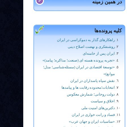
در همین زمینه
کلیه پرونده‌ها
راهکارهای گذار به دموکراسی در ایران
روشنفکری و نهضت اصلاح دینی
ایران پس از خامنه‌ای
«تجربه پرونده هسته ای (صنعت؛ مذاکره؛ پیامد)»
«توسعۀ اقتصادی در ایران (مسئله‌شناسی؛ مدل؛
موانع)»
نقش سپاه پاسداران در ایران
انتخابات؛محدوده رقابت ها و پيامدها
دولت روحانی؛ شمارش معکوس
اخلاق و سیاست
دکترین‌های امنیت ملی
فساد و رانت خواری در ایران
«مناسبات ایران و جهان عرب»