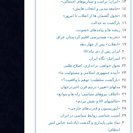
«ایران؛ ترامپ و سناریوهای احتمالی»
«جامعه مدنی و انتخاب هایش»
«تحول گفتمان ها از انقلاب تا امروز»
بازگشت به عدالت
ریشه ها و پیامدهای خشونت
«تجربه» همه‌پرسی اقلیم کردستان عراق
«انقلاب» پس از چهار دهه
ایران پس از دی ماه 96
اسرائیل- نگاه ایران
تحول خواهی، براندازی، اصلاح طلبی
«آینده جمهوری اسلامی و مسئولیت ما»
«بازگشت سلطنت؛ توهم یا واقعیت؟»
مدلهای«تغییر» درنیم قرن اخیردرجهان
«ائتلاف نیروهای سیاسی؛ راه ها و موانع»
«چالشهای 98 و نقش مردم»
«اپوزیسیون و قدرت‌های خارجی»
آسیب شناسی روابط سیاسی در ایران
نماد ملی پایداری و گذشت (یادنامه عباس امیر
انتظام)