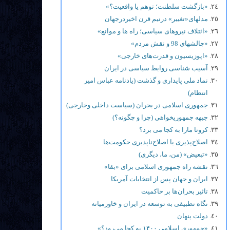
«بازگشت سلطنت؛ توهم یا واقعیت؟»
مدلهای«تغییر» درنیم قرن اخیردرجهان
«ائتلاف نیروهای سیاسی؛ راه ها و موانع»
«چالشهای 98 و نقش مردم»
«اپوزیسیون و قدرت‌های خارجی»
آسیب شناسی روابط سیاسی در ایران
نماد ملی پایداری و گذشت (یادنامه عباس امیر
انتظام)
جمهوری اسلامی در بحران (سیاست داخلی وخارجی)
جبهه جمهوریخواهی (چرا و چگونه؟)
کرونا مارا به کجا می برد؟
اصلاح‌پذیری یا اصلاح‌ناپذیری حکومت‌ها
«تبعیض» (من، ما، دیگری)
نقشه راه جمهوری اسلامی برای «بقا»
ایران و جهان پس از انتخابات آمریکا
تاثیر بحران‌ها بر حاکمیت
نگاه تطبیقی به توسعه در ایران و خاورمیانه
دولت پنهان
«جمهوری اسلامی ۱۴۰۰ به کجا می‌رود؟»