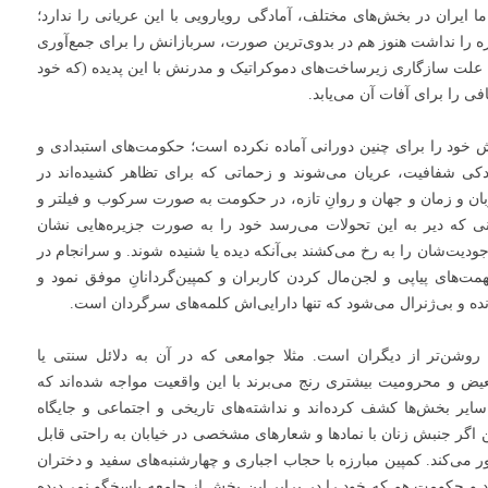
ایران در بخش‌های مختلف، آمادگی رویارویی با این عریانی را ندارد؛
ره را نداشت هنوز هم در بدوی‌ترین صورت، سربازانش را برای جمع‌آوری
به علت سازگاری زیرساخت‌های دموکراتیک و مدرنش با این پدیده (که خود
فی را برای آفات آن می‌یابد.
خود را برای چنین دورانی آماده نکرده است؛ حکومت‌های استبدادی و
دکی شفافیت، عریان می‌شوند و زحماتی که برای تظاهر کشیده‌اند در
زبان و زمان و جهان و روانِ تازه، در حکومت به صورت سرکوب و فیلتر و
ونی که دیر به این تحولات می‌رسد خود را به صورت جزیره‌هایی نشان
وجودیت‌شان را به رخ می‌کشند بی‌آنکه دیده یا شنیده شوند. و سرانجام در
‌های پیاپی و لجن‌مال کردن کاربران و کمپین‌گردانانِ موفق نمود و
نده و بی‌ژنرال می‌شود که تنها دارایی‌اش کلمه‌های سرگردان است.
ه روشن‌تر از دیگران است. مثلا جوامعی که در آن به دلائل سنتی یا
یض و محرومیت بیشتری رنج می‌برند با این واقعیت مواجه شده‌اند که
ایر بخش‌ها کشف کرده‌اند و نداشته‌های تاریخی و اجتماعی و جایگاه
ین اگر جنبش زنان با نمادها و شعارهای مشخصی در خیابان به راحتی قابل
 می‌کند. کمپین مبارزه با حجاب اجباری و چهارشنبه‌های سفید و دختران
ارند و حکومت هم که خود را در برابر این بخش از جامعه پاسخگو نمی‌دیده