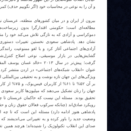
و آن را به نوعی در محاسبات خود (اگر نگوییم حذف) کمرن
بیرون از ایران و در میان کشورهای منطقه، عربستان نیز
مطالعه‌ای است؛ حکومتی اقتدارگرا بدون زیرساخت‌ه
دموکراسی و آزادی که به تازگی تلاش می‌کند خود را مت
نشان دهد. پادشاهی سعودی نخستین تغییرات دستوری 
آزادی‌های اجتماعی آغاز کرد و با لغو ممنوعیت رانند
گشایش‌هایی در بازار موسیقی، نوعی اصلاح کنترل‌ش
گرفت؛ پیش‌تر در سال ۲۰۱۳ «خالد غسان ی
عنوان «انقلاب شبکه‌های اجتماعی» در اردن منتشر کرد 
ویژگی‌های این جهان تازه نوشت و به تحقیقی بین‌المللی است
بر آن ۵۲% تا ۶۱% از کارب
جهان را زنان تشکیل می‌دهند که میلیون‌ها کاربر سعودی
تحقیق بودند. مسئله این نیست که حاکمان عربستان تا چه
رویکرد صادق‌اند (چنانکه سرکوب فعالان حقوق زنان و حق
پادشاهی هنوز ادامه دارد) مسئله این است که تا چه 
وضعیت جدید را باور کرده و به تغییراتی می‌اندیشند که بتو
صدای این انقلاب تکنولوژیک را شنیده‌اند؛ هرچند همین تغ