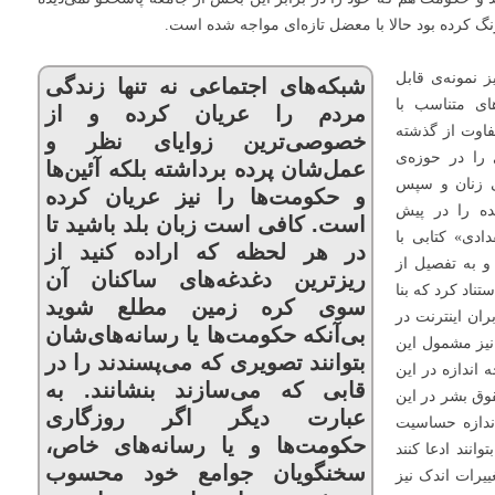
گ کرده بود حالا با معضل تازه‌ای مواجه شده است.
 نمونه‌ی قابل
شبکه‌های اجتماعی نه تنها زندگی
ای متناسب با
مردم را عریان کرده و از
فاوت از گذشته
خصوصی‌ترین زوایای نظر و
را در حوزه‌ی
عمل‌شان پرده برداشته بلکه آئین‌ها
گی زنان و سپس
و حکومت‌ها را نیز عریان کرده
ده را در پیش
است. کافی است زبان بلد باشید تا
وسف المقدادی» کتابی با
در هر لحظه که اراده کنید از
و به تفصیل از
ریزترین دغدغه‌های ساکنان آن
ناد کرد که بنا
سوی کره زمین مطلع شوید
ران فیس‌بوک، و ۷۵% از کاربران اینترنت در
بی‌آنکه حکومت‌ها یا رسانه‌های‌شان
 نیز مشمول این
بتوانند تصویری که می‌پسندند را در
 اندازه در این
قابی که می‌سازند بنشانند. به
وق بشر در این
عبارت دیگر اگر روزگاری
اندازه حساسیت
حکومت‌ها و یا رسانه‌های خاص،
انند ادعا کنند
سخنگویان جوامع خود محسوب
ییرات اندک نیز