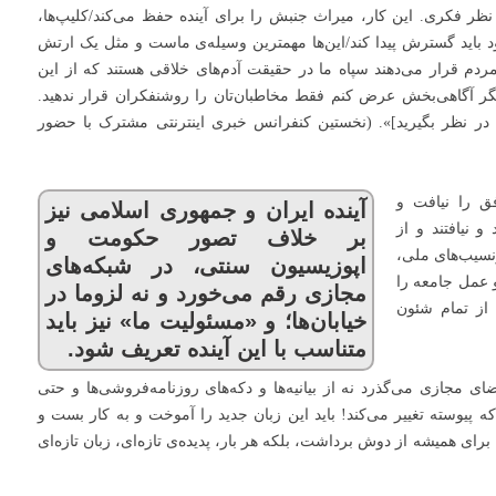
نظر فکری. این کار، میراث جنبش را برای آینده حفظ می‌کند/کلیپ‌ها،
ود باید گسترش پیدا کند/این‌ها مهمترین وسیله‌ی ماست و مثل یک ارتش
مردم قرار می‌دهند سپاه ما در حقیقت آدم‌های خلاقی هستند که از این
شگر آگاهی‌بخش عرض کنم فقط مخاطبان‌تان را روشنفکران قرار ندهید.
در نظر بگیرید]». (نخستین کنفرانس خبری اینترنتی مشترک با حضور
ق را نیافت و
آینده ایران و جمهوری اسلامی نیز
 نیافتند و از
بر خلاف تصور حکومت و
رنسیب‌های ملی،
اپوزیسیون سنتی، در شبکه‌های
 عمل جامعه را
مجازی رقم می‌خورد و نه لزوما در
از تمام شئون
خیابان‌ها؛ و «مسئولیت ما» نیز باید
متناسب با این آینده تعریف شود.
ی مجازی می‌گذرد نه از بیانیه‌ها و دکه‌های روزنامه‌فروشی‌ها و حتی
ه که پیوسته تغییر می‌کند! باید این زبان جدید را آموخت و به کار بست و
رای همیشه از دوش برداشت، بلکه هر بار، پدیده‌ی تازه‌ای، زبان تازه‌ای