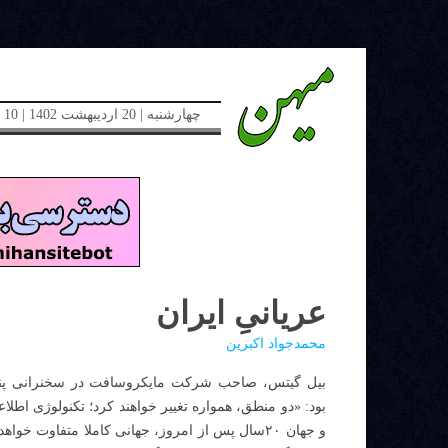
چهارشنبه | 20 اردیبهشت 1402 | 10 می 2023 | دوره جدید | شماره 48
عریانیِ ایران
محمد‌جواد اکبرین
بود: «دو منطق، همواره تغییر خواهند کرد؛ تکنولوژی اطل
و جهان ۲۰سال پس از امروز، جهانی کاملا متفاوت خوا