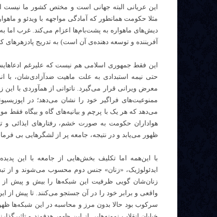
این عریانی البته جهانی است و مختص کشور ما نیست اما 
مثلا حکومت همانطور که آمادگی مواجهه با ویدئو و ماهوا
دیش‌های ماهواره به پشت‌بام‌ها اعزام می‌کند. غرب اما 
آفریننده و توسعه دهنده‌ی آن است) به تدریج پادزهرهای کا
این فقط جمهوری اسلامی هم نیست که علیرغم ادعاهایش 
حتی نیمه استبدادی به علت ماهیت ضدآزادی‌شان، با ان
معرض ویرانی قرار می‌گیرد. ناتوانی از همآوردی با این 
ممنوعیت‌های فراگیر خود را نشان می‌دهد؛ در اپوزیسی
می‌دهد که هر یک با پرچم و بیانیه‌های گاه و بیگاه فقط م
هواداران حکومت به صورت خشم، رفتارهای ایذائی و تهمت
ظهور می‌یابد و در نتیجه، جامعه پر از لشگرهایی بی فرما
با این‌همه اما تکلیف بخش‌هایی از جامعه با این پدید
ایدئولوژیک، «زنان» جنس دوم محسوب می‌شوند و از تبع
زنان‌شان گویی ظرفیت این شبکه‌ها را بیش و پیش از س
واقعی و برابر خود را در آن جستجو می‌کنند. تا پیش از ا
سرکوب بود حالا بدون مرز و محاسبه در این شبکه‌ها ظهور
خیابان انقلاب نمونه‌هایی از این ظهور هدفمند و تاثیرگذ