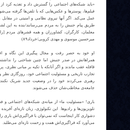
«باید شبکه‌های اجتماعی را گسترش داد و تغذیه کرد از 
فیلم‌ها، پوسترها و عکس‌هایی که با تلفن‌ها گرفته می‌ش
عمل می‌کند. اگر آنها نیروی نظامی و امنیتی در مقابل 
طریق پیام جنبش را به مردم می‌رسانند/بنده به این ل
معلمان، کارگران، کشاورزان و همه قشرهای مردم [را 
میرحسین موسوی و مهدی کروبی/خرداد۸۹)
او خود به حصر رفت و مجال پیگیری این نگاه و اف
همراهانش در صدر جنبش اما چنین شناختی را نداشتند و
قافله عقب ماندند و اگر آنانکه با تکیه بر مبانی نظری، پ
تجارب تاریخی و مسئولیت اجتماعی خود، روزگاری نظر و
رهبری می‌کردند خود را در وضعیت جدید شریک نکنند 
جامعه‌ی مخاطب‌شان حذف می‌شوند.
باری! «مسئولیت ما» از میانه‌ی شبکه‌های اجتماعی و فضا
تلویزیون‌ها و رادیوها. این تکنولوژی، زبان تازه‌ای آفرید
دشواری کار اینجاست که نمی‌توان با فراگیری‌اش باری را ب
می‌آورد که فراگیری‌اش همت و زحمت تازه‌ای می‌طلبد.