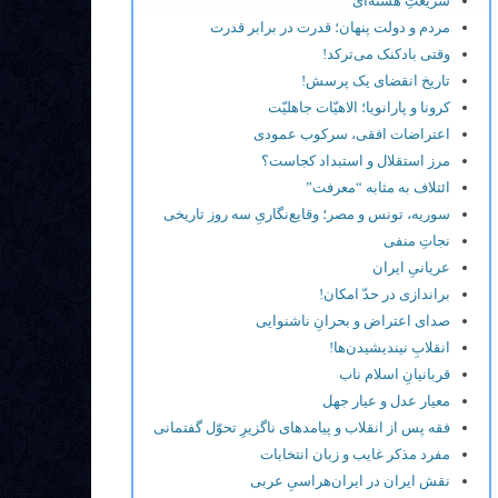
شریعتِ هسته‌ای
مردم و دولت پنهان؛ قدرت در برابر قدرت
وقتی بادکنک می‌ترکد!
تاریخ انقضای یک پرسش!
کرونا و پارانویا؛ الاهیّات جاهلیّت
اعتراضات افقی، سرکوب عمودی
مرز استقلال و استبداد کجاست؟
ائتلاف به مثابه “معرفت”
سوریه، تونس و مصر؛ وقایع‌نگاریِ سه روز تاریخی
نجاتِ منفی
عریانیِ ایران
براندازی در حدّ امکان!
صدای اعتراض و بحرانِ ناشنوایی
انقلابِ نیندیشیدن‌ها!
قربانیانِ اسلام ناب
معیار عدل و عیار جهل
فقه پس از انقلاب و پیامدهای ناگزیرِ تحوّل گفتمانی
مفرد مذکر غایب و زبان انتخابات
نقش ایران در ایران‌هراسیِ عربی