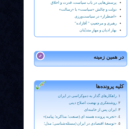
پرسش‌هایی در باب سیاست، قدرت و اخلاق
دولت و چالش «سیاست» با «رسالت»
«اضطرار» در سیاست‌ورزی
رهبرى و مرجعیتِ ” آقازاده”
بهار ادیان و مهارِ متدیّنان
در همین زمینه
کلیه پرونده‌ها
راهکارهای گذار به دموکراسی در ایران
روشنفکری و نهضت اصلاح دینی
ایران پس از خامنه‌ای
«تجربه پرونده هسته ای (صنعت؛ مذاکره؛ پیامد)»
«توسعۀ اقتصادی در ایران (مسئله‌شناسی؛ مدل؛