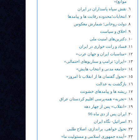
موانع)»
نقش سپاه پاسداران در ایران
انتخابات؛محدوده رقابت ها و پيامدها
دولت روحانی؛ شمارش معکوس
اخلاق و سیاست
دکترین‌های امنیت ملی
فساد و رانت خواری در ایران
«مناسبات ایران و جهان عرب»
«ایران؛ ترامپ و سناریوهای احتمالی»
«جامعه مدنی و انتخاب هایش»
«تحول گفتمان ها از انقلاب تا امروز»
بازگشت به عدالت
ریشه ها و پیامدهای خشونت
«تجربه» همه‌پرسی اقلیم کردستان عراق
«انقلاب» پس از چهار دهه
ایران پس از دی ماه 96
اسرائیل- نگاه ایران
تحول خواهی، براندازی، اصلاح طلبی
«آینده جمهوری اسلامی و مسئولیت ما»