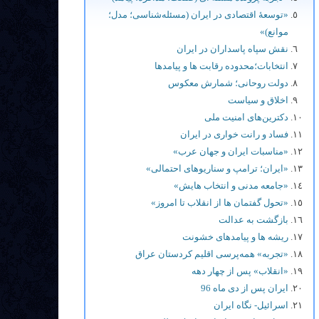
«توسعۀ اقتصادی در ایران (مسئله‌شناسی؛ مدل؛
موانع)»
نقش سپاه پاسداران در ایران
انتخابات؛محدوده رقابت ها و پيامدها
دولت روحانی؛ شمارش معکوس
اخلاق و سیاست
دکترین‌های امنیت ملی
فساد و رانت خواری در ایران
«مناسبات ایران و جهان عرب»
«ایران؛ ترامپ و سناریوهای احتمالی»
«جامعه مدنی و انتخاب هایش»
«تحول گفتمان ها از انقلاب تا امروز»
بازگشت به عدالت
ریشه ها و پیامدهای خشونت
«تجربه» همه‌پرسی اقلیم کردستان عراق
«انقلاب» پس از چهار دهه
ایران پس از دی ماه 96
اسرائیل- نگاه ایران