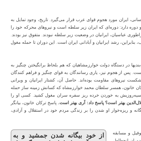
اسانی، ایران مورد هجوم قوای عرب قرار می‌گیرد. تاریخ، وجود تمایل به
دو دوره دارد: دوره‌ای که ایران زیر سلطه است و نیروهای محرکه خود را
وری عباسیان، ایرانیان در وضعیت زیر سلطه نبودند. متفوق نیز بودند.
بنابراین، رشد ایرانیان و آبادانی ایران است. این دوران تا حمله مغول
ه‌بندیها در دستگاه دولت خوارزمشاهیان که هم بلحاظ برانگیختن چنگیز به
ت. پس از هجوم نیز، یاری رسانندگان به قوای چنگیز و فراهم کنندگان
کست نیروهای مقاومت بوده‌اند. حاصل آن، کشتار ایرانیان و ویرانی
رکان خاتون، همسر سلطان محمد خوارزمشاه که کسانش زمینه ساز حمله
ر سیه‌روزیش به خوردن خرده ریز سفره سران مغول کشید. کسی او را
ل‌الدین بهتر است؟ پاسخ داد: آری بهتر است.
پاسخ ترکان خاتون، بیانگر
 و ریزه‌خوار او شدن را بر زندگی مردم خود در استقلال و آزادی،
سوفیل و مسابقه
از خود بیگانه شدن جمشید و به
 دوران انحطاط،