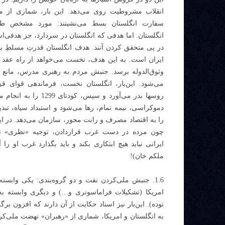
انقلاب مشروطیت روی می‌دهد. این بار، شماری از مر
سفارت انگلستان بسط می‌نشینند: مورد مشخص ط
انگلستان. اما هدفی که انگلستان در سردارد، جز هدفی‌اس
در پی متحقق کردن آنند. هدف انگلستان قدرتِ مسلطِ بل
وثوق‌الدوله برسد. جنبش مردم به رهبری مدرس، مانع 
می‌شود. این‌بار، انگلستان نخست، فرماندهی قوای قز
روسها بدر می‌‎آورد و سپس، کودتا
دموکراسی، نیمه تمام، رها می‌شود و استبداد سیاه، تبدی
را به اقتصاد مصرف و رانت محور، سازمان می‌دهد. در ای
چون مرده در دست غرب قراردادن، توجیه «نظری» نیز 
ایرانی نباید هیچ ابتکاری بکند و باید بگذارد غرب او را 
ملکم خان)!
1.6. جنبش ملی‌کردن نفت و دو گروه‌بندی: یکی وابسته
امریکا (تشکیلات فراماسونری و…) و دیگری وابسته ب
توده). این‌بار نیز اسناد حکایت از آن دارند که افزون برگ
به انگلستان و امریکا، شماری از «رهبران» نهضت ملی‌