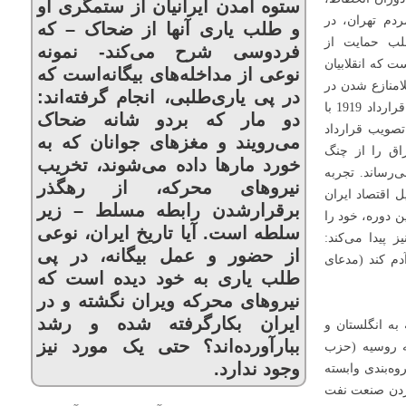
ستوه آمدن ایرانیان از ستمگری او
دم تهران، در
و طلب یاری آنها از ضحاک – که
لب حمایت از
فردوسی شرح می‌کند- نمونه
ت که انقلابیان
نوعی از مداخله‌های بیگانه‌است که
امنازع شدن در
در پی یاری‌طلبی، انجام گرفته‌اند:
ایران است. به این هدف، نخست می‌خواهد از راه عقد قرارداد 1919 با
دو مار که بردو شانه ضحاک
تصویب قرارداد
می‌رویند و مغزهای جوانان که به
اق را از چنگ
خورد مارها داده می‌شوند، تخریب
ی 1299 را به انجام می‌رساند. تجربه
نیروهای محرکه، از رهگذر
ل اقتصاد ایران
برقرارشدن رابطه مسلط – زیر
ن دوره، خود را
سلطه است. آیا تاریخ ایران، نوعی
پیدا می‌کند:
از حضور و عمل بیگانه، در پی
آدم کند (مدعای
طلب یاری به خود دیده‌ است که
نیروهای محرکه ویران نگشته و در
ایران بکارگرفته شده و رشد
 به انگلستان و
ببارآورده‌اند؟ حتی یک مورد نیز
ه روسیه (حزب
وجود ندارد.
روه‌بندی وابسته
کردن صنعت نفت