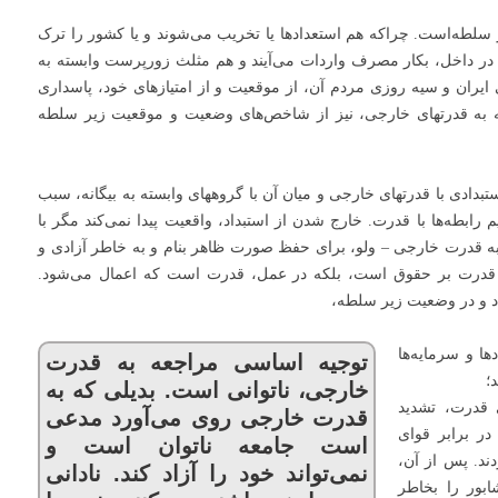
 سلطه‌است. چراکه هم استعدادها یا تخریب می‌شوند و یا کشور را ترک
یا در داخل، بکار مصرف واردات می‌آیند و هم مثلث زورپرست وابسته به
 ایران و سیه روزی مردم آن، از موقعیت و از امتیازهای خود، پاسداری
بسته به قدرتهای خارجی، نیز از شاخص‌های وضعیت و موقعیت زیر سلطه
تبدادی با قدرتهای خارجی و میان آن با گروههای وابسته به بیگانه، سبب
 رابطه‌ها با قدرت. خارج شدن از استبداد، واقعیت پیدا نمی‌کند مگر با
ه به قدرت خارجی – ولو، برای حفظ صورت ظاهر بنام و به خاطر آزادی و
یت قدرت بر حقوق است، بلکه در عمل، قدرت است که اعمال می‌شود.
د و در وضعیت زیر سلطه،
ا و سرمایه‌ها
توجیه اساسی مراجعه به قدرت
؛
خارجی، ناتوانی است. بدیلی که به
 قدرت، تشدید
قدرت خارجی روی می‌آورد مدعی
در برابر قوای
است جامعه ناتوان است و
دند. پس از آن،
نمی‌تواند خود را آزاد کند. نادانی
بور را بخاطر