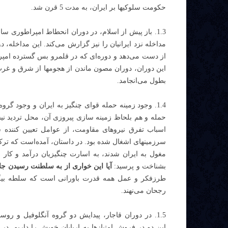
حکومت سلوکیها بر ایران، به مدت 5 قرن شد.
1.3. باز پیش از اسلام، در دوران انحطاط امپراطوری س
مداخله نزد ایرانیان را نیز گزارش می‌کند. این مداخله، 
از دست می‌دهد و دوره‌ای که در قلمرو بس گسترده امپراط
این دوران، دوران مصون ماندن از هجومها از شرق و غرب، 
بطول می‌انجامد.
1.4. وجود زمینه حمله قوای چنگیز به ایران و وجود گرو
حمله و هم بلحاظ زمینه سازی پیروزی آن، محل تردید نیس
اسباب تفرق نیروهای مقاومت، از عوامل تعیین کننده ش
سرزمینهای اشغال شده بود. در داستان، آمده‌است که ت
مغول به ایران شدند، به اسارت چنگیزیان درآمد و کا
بشناخت و پرسید:
آیا این خواری از به سلطنت رسیدن جلا
طرزفکر و عمل همه قدرت باورانی است که سلطه بیگانه
رجحان می‌نهند.
1.5. در دوران قاجار، پیدایش دو گروه آنگلوفیل و رو
این دو در فروش امتیازها به اربابان خویش را داریم. در