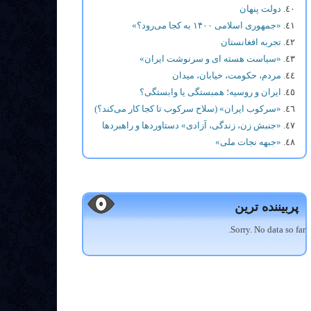
دولت پنهان
«جمهوری اسلامی ۱۴۰۰ به کجا می‌رود؟»
تجربه افغانستان
«سیاست هسته ای و سرنوشت ایران»
مردم، حکومت، خیابان، میدان
ایران و روسیه؛ همبستگی یا وابستگی؟
«سرکوب ایران» (سلاح سرکوب تا کجا کار می‌کند؟)
«جنبش زن، زندگی، آزادی» دستاوردها و راهبردها
«جبهه نجات ملی»
پربیننده ترین
Sorry. No data so far.