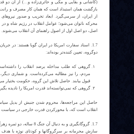
(کاشانی و بقایی و مکی و حائری‌زاده و…) از آن دو قدر
بازگشت همان استبداد است که همان کار مصرف و رانت محو
از ایران، از سرمی‌گیرد. ابعاد تخریب و صدور نیروهای 
محرکه ناتوان می‌شود؛ عوامل انقلاب در رﮊیم شاه و در ج
اصل، دو اصل اول از اصول راهنمای آن انقلاب می‌شوند. ب
1.7. اسناد سفارت امریکا در ایران گویا هستند: در جری
دوگروه، تعیین کننده‌تر بوده‌اند:
گروهی که طلب مداخله برضد انقلاب را داشته‌است
مردم، را نیز مطالبه می‌کرده‌است. و شماری دیگر،
قبول بیابند. حاصل تلاش این گروه، حکومت بختیار می
گروهی که نمی‌توانسته‌اند قدرت امریکا را نادیده بگیر
حاصل این مراجعه‌ها، محروم شدن جنبش از بدیل سیاسی
انقلاب است که، با محورکردن قدرت خارجی در سیاست داخ
1.7. گروگانگیری و به دنبال
سازش محرمانه بر سرگروگانها و کودتای نوژه با هدف م