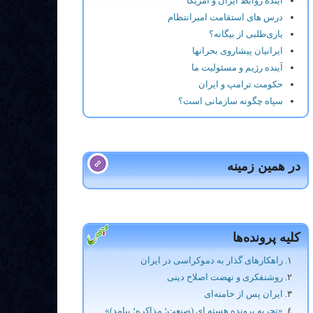
آینده روابط ایران و امریکا
درس های استقامت امیرانتظام
یاری‌طلبی از بیگانه؟
ایرانیان پیشاروی بحرانها
آینده رﮊیم و مسئولیت ما
حکومت ترامپ و ایران
سپاه چگونه سازمانی است؟
در همین زمینه
کلیه پرونده‌ها
راهکارهای گذار به دموکراسی در ایران
روشنفکری و نهضت اصلاح دینی
ایران پس از خامنه‌ای
«تجربه پرونده هسته ای (صنعت؛ مذاکره؛ پیامد)»