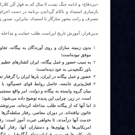
«بی‌دفاع» و ادامه جنگ بمدت 8 سا
بازسازی استبداد و ناکام گرداندن برنامه در دست اجرای 
مصرف و رانت محور سازگار با استبداد، بنابراین، صدور 
بدین‌قرار، آموزش تاریخ این‌است طلب حمایت و مداخله از 
بدون زمینه سازان و روی
آ
ورندگان به بیگانه
،
تجاوز 
موفق نبوده‌است؛
به سبب حضور و عمل بیگانه، ایران کشتارهای عظیم و
باور نگنجیدنی به خود دیده‌است؛
حضور و عمل بیگانه در ایران، بارها ایران را گرفتار ت
فعل‌پذیری جامعه، حاصل روابط قوای خصم‌آلود با بی
میان گروه وابسته به بیگانه و دولت، امر واقع مست
است. در زیر، چرایی این پدیده توضیح داده می‌شود؛
اما آنها که از بیگانه طلب مداخله کرده‌اند، سرنوشتی
خاتون نیافته‌اند. در دوران معاصر، رفتار سلطه‌گرها 
خدمت آنها درآمدند، تا بخواهی عبرت آموز است: رفت
امریکایی‌ها با پهلوی‌ها و دستیاران آنها، رفتار آنها
(امریکایی‌ها فهرست فراماسونهای آنگلوفیل و ان