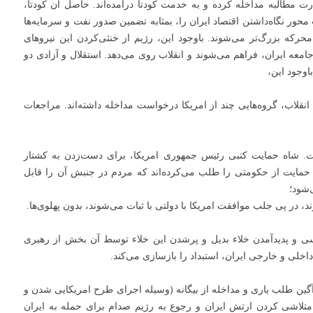
ت مطالبه مداخله کرده و به خدمت کودتا درآمده‌اند. حاصل آن کودتا،
ر نگاه‌داشتن اقتصاد ایران را، بمثابه تضمین صدور نفت و سرمایه‌ها
محرکه بزرگ‌تر می‌شوند. باوجود این، رﮊیم از خنثی‌کردن این نیروهای
امعه ایران، فراهم می‌شوند و انقلاب روی می‌دهد. استقلال و آزادی دو
اوجود این،
ان انقلاب، گروه‌هایی چند از امریکا درخواست مداخله داشته‌اند. مراجعات
. شاه حمایت کتبی رئیس جمهوری امریکا، برای دست‌زدن به کشتار
 حمایت از حکومتی را طلب می‌کرده‌اند که مردم در جنبش آن را قابل
‌شود؛
ند، در پی جلب موافقت امریکا با دولتی با ثبات می‌شوند، بدون پهلوی‌ها.
 و پدیدآمدن خلاء بدیل و پرشدن این خلاء توسط آن بخش از رهبری
لی و خارجی ایران، استبداد را بازسازی می‌کند.
 آن جنگ 8 ساله، دو ثمره زهرآگین طلب یاری و مداخله از بیگانه (وسیله اجرای طرح امریکایی شدن و
تلاشی کردن ارتش ایران و رجوع به رﮊیم صدام برای حمله به ایران