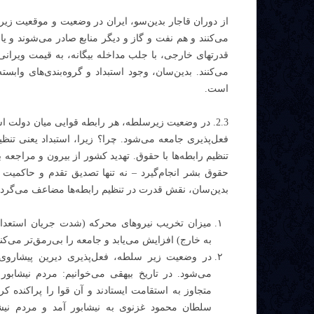
از دوران قاجار بدین‌سو، ایران در وضعیت و موقعیت زیر
می‌کنند و هم نفت و گاز و دیگر منابع صادر می‌شوند و 
قدرتهای خارجی، با جلب مداخله بیگانه، به قیمت ویرانی
می‌کنند. بدین‌سان، وجود استبداد و گروه‌بندی‌های وا
است.
2.3. در وضعیت زیرسلطه، هر رابطه قوایی میان دولت اس
فعل‌پذیری جامعه می‌شود. چرا؟ زیرا، استبداد یعنی تنظیم
تنظیم رابطه‌ها با حقوق. تهدید کشور از بیرون و مراجع
حقوق بشر انجام‌‌گیرد – نه تنها تصدیق تقدم و حاکم
بدین‌سان، نقش قدرت در تنظیم رابطه‌ها مضاعف می‌گرد
میزان تخریب نیروهای محرکه (شدت جریان استعداده
به خارج) افزایش می‌یابد و جامعه را بی‌رمق‌تر می‌کند
در وضعیت زیر سلطه، فعل‌پذیری دیرین پیشاروی
می‌شود. در تاریخ بیهقی می‌خوانیم: مردم نیشابور 
متجاوز به استقامت ایستادند و آن قوا را پراکنده کر
سلطان محمود غزنوی به نیشابور آمد و مردم نیشا