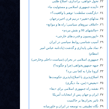
تحول خواهی، براندازی، اصلاح طلبی
«آینده جمهوری اسلامی و مسئولیت ما»
«بازگشت سلطنت؛ توهم یا واقعیت؟»
مدلهای«تغییر» درنیم قرن اخیردرجهان
«ائتلاف نیروهای سیاسی؛ راه ها و موانع»
«چالشهای 98 و نقش مردم»
«اپوزیسیون و قدرت‌های خارجی»
آسیب شناسی روابط سیاسی در ایران
نماد ملی پایداری و گذشت (یادنامه عباس امیر
انتظام)
جمهوری اسلامی در بحران (سیاست داخلی وخارجی)
جبهه جمهوریخواهی (چرا و چگونه؟)
کرونا مارا به کجا می برد؟
اصلاح‌پذیری یا اصلاح‌ناپذیری حکومت‌ها
«تبعیض» (من، ما، دیگری)
نقشه راه جمهوری اسلامی برای «بقا»
ایران و جهان پس از انتخابات آمریکا
تاثیر بحران‌ها بر حاکمیت
نگاه تطبیقی به توسعه در ایران و خاورمیانه