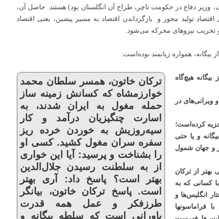
ل که به قول آلن کلارک، وزیر دفاع در حکومت تاچر، طراح آن انگلستان بود) هستند. حاصل آن،
اقتصاد تولید محور و بازگرداندن اقتصاد به مسیر پیشین، یعنی اقتصاد
و تخریب نیروهای محرکه می‌شود.
بیگانه، همواره زیانمند بوده‌است:
بیگانه هیچ‌گاه
ترکان خاتون، همسر سلطان محمد
خوارزمشاه که کسانش زمینه ساز
 ویرانی‌های در
حمله مغول به ایران شدند، به
اسارت چنگیزیان درآمد و کار
جزیه کرده‌است؛
سیه‌روزیش به خوردن خرده ریز
گانه و یا حتی
سفره سران مغول کشید. کسی او
مر و جهان شمول
را بشناخت و پرسید: آیا این خواری
از به سلطنت رسیدن جلال‌الدین
 بهتر از ترکان
بهتر است؟ پاسخ داد: آری بهتر
با کسانی که به
است. پاسخ ترکان خاتون، بیانگر
ار انگلیس‌ها و
طرزفکر و عمل همه قدرت
 با فراماسونها
باورانی است که سلطه بیگانه و
گلیس‌ها فهرست