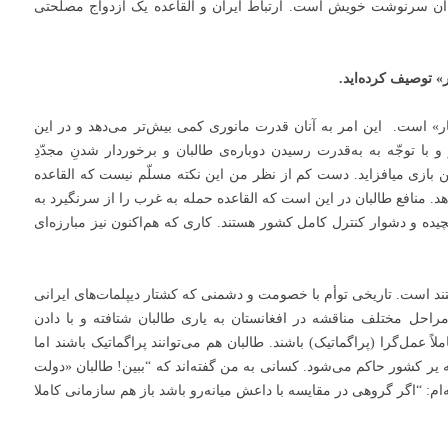
ع آن سرنوشت خویش است. ارتباط ایران و القاعده یک ازدواج مصلحتی
» توصیف کرده‌اید.
صار» است. این امر به آنان قدرت مانوری کمی بیش‌تر می‌دهد و در این
ر و با توجّه به به‌قدرت رسیدن دوباره‌ی طالبان و برخوردار شدنِ مجدّدِ
ین بازی میافزاید. دست کم از نظر من این نکته مسلّم نیست که القاعده
هد. منافع طالبان در این است که القاعده حمله به غرب را از سرنگیرد به
پیچیده و دشوار کنترل کامل کشور هستند. کاری که هم‌اکنون نیز مبارزه‌ای
ستند است. تاریخی توأم با خصومت و دشمنی که کشتار دیپلمات‌های ایرانی
مراحل مختلف مناقشه در افغانستان به یاری طالبان شتافته و با دادن
ملاً عمل‌گرا (پراگماتیک) باشند. طالبان هم می‌توانند پراگماتیک باشند اما
 کشور حاکم می‌شود. کسانی به من گفته‌اند که “ببین! طالبان «دولت
 “اگر گروهی در مقایسه با داعش میانه‌رو باشد باز هم سازمانی کاملا