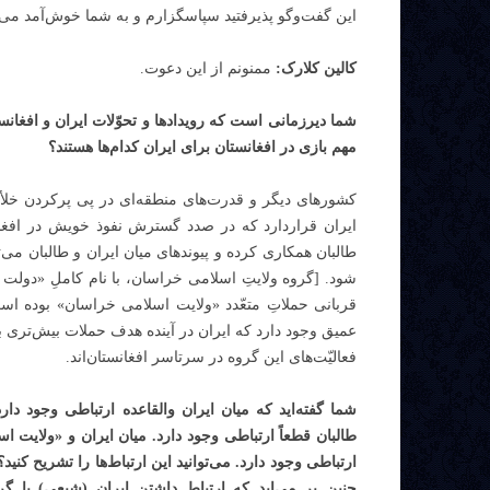
این گفت‌و‌گو پذیرفتید سپاسگزارم و به شما خوش‌آمد می 
کالین کلارک‌:
ممنونم از این دعوت.
شما دیرزمانی است که رویدادها و تحوّلات ایران و افغانست
مهم بازی در افغانستان برای ایران کدام‌ها هستند؟
کشورهای دیگر و قدرت‌های منطقه‌ای در پی پرکردن خلأ 
ایران قراردارد که در صدد گسترش نفوذ خویش در افغانست
طالبان همکاری کرده و پیوندهای میان ایران و طالبان می
شود. [گروه ولایتِ اسلامی خراسان، با نام کاملِ «دول
قربانی حملاتِ متعّدد «ولایت اسلامی خراسان» بوده است.
عمیق وجود دارد که ایران در آینده هدف حملات بیش‌تری ب
فعالیّت‌های این گروه در سرتاسر افغانستان‌اند.
شما گفته‌اید که میان ایران والقاعده ارتباطی وجود دارد
طالبان قطعاً ارتباطی وجود دارد. میان ایران و «ولایت 
ارتباطی وجود دارد. می‌توانید این ارتباط‌ها را تشریح کنی
چنین بر می‌اید که ارتباط داشتن ایران (شیعی) با گروه