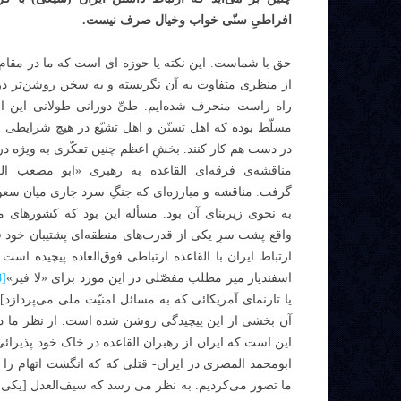
افراطیِ سنّی خواب وخیال صرف نیست.
حق با شماست. این نکته یا حوزه ای است که ما در مقام تح
از منظری متفاوت به آن نگریسته و به سخن روشن‌تر در 
راه راست منحرف شده‌ایم. طیِّ دورانی طولانی این ان
مسلّط بوده که اهل تسنّن و اهل تشیّع در هیچ شرایطی ن
در دست هم کار کنند. بخشِ اعظم چنین تفکّری به ویژه در
مناقشه‌ی فرقه‌ای القاعده به رهبری «ابو مصعب ا
گرفت. مناقشه و مبارزه‌ای که جنگِ سرد جاری میان سعودی
به نحوی زیربنای آن بود. مسأله این بود که کشورهای 
واقع پشت سرِ یکی از قدرت‌های منطقه‌ای پشتیبان خود ق
ارتباط ایران با القاعده ارتباطی فوق‌العاده پیچیده است
اسفندیار میر مطلب مفصّلی در این مورد برای «لا فیر»
[8]
یا تارنمای آمریکائی که به مسائل امنیّت ملی می‌پردازد] 
آن بخشی از این پیچیدگی روشن شده است. از نظر ما دو
این است که ایران از رهبران القاعده در خاک خود پذیرائی
ابومحمد المصری در ایران- قتلی که که انگشت اتهام را 
ما تصور می‌کردیم. به نظر می رسد که سیف‌العدل [یکی ا