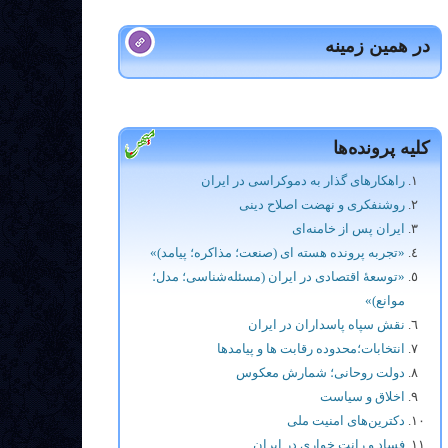
در همین زمینه
کلیه پرونده‌ها
راهکارهای گذار به دموکراسی در ایران
روشنفکری و نهضت اصلاح دینی
ایران پس از خامنه‌ای
«تجربه پرونده هسته ای (صنعت؛ مذاکره؛ پیامد)»
«توسعۀ اقتصادی در ایران (مسئله‌شناسی؛ مدل؛
موانع)»
نقش سپاه پاسداران در ایران
انتخابات؛محدوده رقابت ها و پيامدها
دولت روحانی؛ شمارش معکوس
اخلاق و سیاست
دکترین‌های امنیت ملی
فساد و رانت خواری در ایران