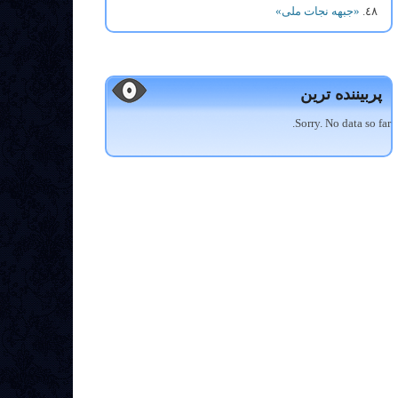
«جبهه نجات ملی»
پربیننده ترین
Sorry. No data so far.