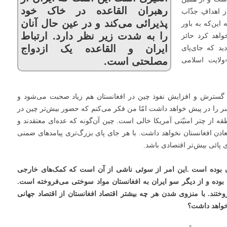
رهبران القاعده در خاک خود
ز اهدافِ جذّاب
پذیرائی می‌کند و در عین حال آنان
این‌که به باور
را به شدت زیر نظر دارد. ارتباط
واهد کرد حائز
ایران و القاعده یک ازدواج
ید که جای‌پای
مصلحتی است.
ولایت اسلامی
ز گسترش و افزایش نفوذ چین در افغانستان هم زیاد صحبت می‌شود و
دِسر را در پیش خواهد داشت امّا من فکر می‌کنم که حضور بیش‌تر چین در
 از چتر امنیّتی آمریکا خالی است. چین آن‌گونه که عده‌ای معتقدند و
دن افغانستان نخواهد داشت. با هر جای پای بزرگ‌تری پیامدهای ضمنی
ی پائی بیش‌تر اقتصادی باشد.
ن بوده است .این امر از سوئی ناشی از آن است که کمک‌های خارجی
یِ افغانستان بوده و از دیگر سو ایران به افغانستان مواد سوختی می‌فروخته است.
روختند. با منزوی شدن هر چه بیشتر اقتصاد افغانستان از اقتصاد جهانی
خواهد داشت؟