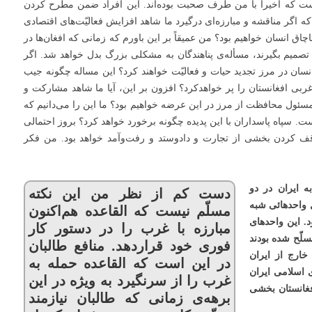
ت که اخیراً با من طرف صحبت بوده‌اند. این افراد ضمن مطرح کردن
ه اگر مناقشه و مبارزه‌ای درگیرد ما شاهد افزایش فعالیّت‌های اقتصادی
اق انسان خواهیم بود؟ من عمیقاً بر این باورم که زمانی که افغان‌ها در
تصمیم بگیرند، مسأله‌ی پناهندگان به مشکلی بزرگ بدل خواهد شد. اگر
 انسان در مرز تجدید حیات و فعالیّت خواهند کرد؟ این مساله چگونه جیب
غربی افغانستان را پر خواهدکرد؟ افزون بر این، آیا ما شاهد مشارکت و
 مسئول محافظت از مرز در این عرضه خواهیم بود؟ ما این را می‌دانیم که
ت. سپاه پاسداران با این پدیده چگونه برخورد خواهد کرد؟ بروز احتمالی
توّقف کردن بخشی از تجارت و دادوستد و رفت‌و‌آمد خواهد بود. من فکر
ه ایران در دو
دست کم از نظر من این نکته
‌ی بیستم تشکیل واحدهائی شبه
مسلّم نیست که القاعده هم‌اکنون
. این واحدهای
مبارزه با غرب را در دستور کار
لّح شده بودند
فوری خود قراردهد. منافع طالبان
خارج از ایران
در این است که القاعده حمله به
ی اسلامی ایران
غرب را از سرنگیرد به ویژه در این
افغانستان بخشی
برهه‌ی زمانی که طالبان نیازمند