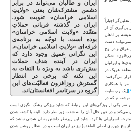
ایران و طالبان می‌تواند در برابر
دشمن مشترک‌شان یعنی «ولایتِ
اسلامی خراسان» تقویت شود.
لیل‌گر اجباراً
ایران در گذشته قربانی حملاتِ
پی‌گیری آن از
متعّدد «ولایت اسلامی خراسان»
دیشه بر اذهان
بوده است. با توجّه به برنامه‌ی
می‌توانند دست
فرقه‌ای «ولایتِ اسلامی خراسان»،
 عراق و در اوج
این نگرانی عمیق وجود دارد که
لزرقاوی» شکل
ایران در آینده هدف حملات
‌ها و ایرانیان
بیش‌تری باشد به ویژه با التفات به
منطقه هریک در
این نکته که برخی در انتظار
رار می‌گرفتند.
گسترش روزافزون فعالیّت‌های این
. من با همکاری
گروه در سرتاسر افغانستان‌اند.
[یک وب‌سایت
نوشته‌ام که در
 نفر یکی از ویژگی‌های این ارتباط که شاید ویژگی رشگ انگیزی است
 می‌کند و در عین حال آنان را به شدت زیر نظر دارد. البته با کشته شدن
متوجه اسراییلی ها کرد- شاید این زیرنظر داشتن به ان شدتی نباشد که
ز پنج چهره‌ی اصلی القاعده] نیز در ایران است و در انتظار روشن شدن