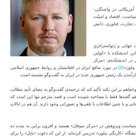
 آمریکائی در واشنگتن-
است، اقتصاد و امنیّت
، تجارت، فناوری، دانش
جهانی و ژئواستراتژیِ
ین اندیشکده با «کولین
ر اندیشکده‌ی «مرکز
مِلون»
[6]
در مورد منافع ایران در افغانستان و روابط جمهوری اسلامی
ی کارآمدن یک رئیس جمهوری جدید در ایران به گفت‌و‌گو نشسته است.
فاهم بر این نکته تأکید کند که ترجمه‌ی گفت‌و‌گو به معنای تأیید مطالب
گفته‌ها فقط با مصاجبه شونده است و قصد مترجم تنها این است که
تی و با چنین اطلاعات یا تلقی‌ها و تصوراتی وجود دارند. آن هم در ایالاتِ
سیاست وپژوهش در «مرکز سوفان» هستید و افزون براین به مدت ده
شگاه «کارنگی مِلون» تدریس کرده‌اید. از این که دعوت «بابِل» را برای