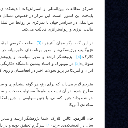
«مرکز مطالعات بین‌المللی و استراتژیک» اندیشکده‌ای
پایتخت این کشور- است. این مرکز در خصوص مسائل سی
بین‌الملل در سراسر جهان با تمرکزی بر روابط بین‌الملل
مالی، انرژی و ژئواستراتژی فعالیّت می‌کند.
در این گفت‌و‌گو «جان آلتِرمَن»
[3]
،
صاحب کرسیِ امنیّت 
«زبیگنیِف برژینسکی» و مدیر برنامه‌های خاورمیانه در ا
کلارک»
[4]
–
پژوهشگر ارشد و مدیر سیاست و پژوهش د
سوفان»
[5]
در نیویورک و استاد پیشین دانشگاه «کارنگی 
ایران و آمریکا در پرتو تحولات اخیر در افغانستان و رو
مترجم لازم می‌داند که برای رفع هر گونه پیشداوری و سوءت
مطرح شده در آن نیست و طبیعتاْ مسئولیت صحت و سقم 
خواننده بداند چنین کسانی، با چنین سوابقی، با چنین امکانا
متحّده‌ی آمریکا.
جان آلترمن:
کالین کلارک! شما پژوهشگر ارشد و مدیر 
سال در اندیشکده‌ی «رند»
[7]
سرگرم تحقیق یوده و در دان