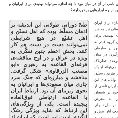
امی از آن در میان نبود تا چه اندازه می‌تواند تهدیدی برای ایرانیان و
ه از چه ابزارهاپی برخوردارند؟
ن» برای ایران
طیِّ دورانی طولانی این اندیشه بر
تان نیز به هیچ
اذهان مسلّط بوده که اهل تسنّن و
 تهدیدی برای
اهل تشیّع در هیچ شرایطی
 گروه قادر به
نمی‌توانند دست در دست هم کار
ضور این سازمان
کنند. بخشِ اعظم چنین تفکّری به
گیری در میان
ویژه در عراق و در اوج مناقشه‌ی
وعه‌ی خطرناک
فرقه‌ای القاعده به رهبری «ابو
می‌تواند از یک
مصعب الزرقاوی» شکل گرفت.
 ما از طریق رسیدن
مناقشه و مبارزه‌ای که جنگِ سرد
واناپی‌های این
جاری میان سعودی‌ها و ایرانیان به
ایران ناشی از
نحوی زیربنای آن بود. ارتباط ایران
ود بر شیعیان
با القاعده ارتباطی فوق‌العاده
د را به معرض
پیچیده است. یکی از ویژگی‌های
خراسان» برای
این ارتباط که شاید ویژگی رشگ
دف آنان بیش و
انگیزی است این است که ایران از
است و از همین