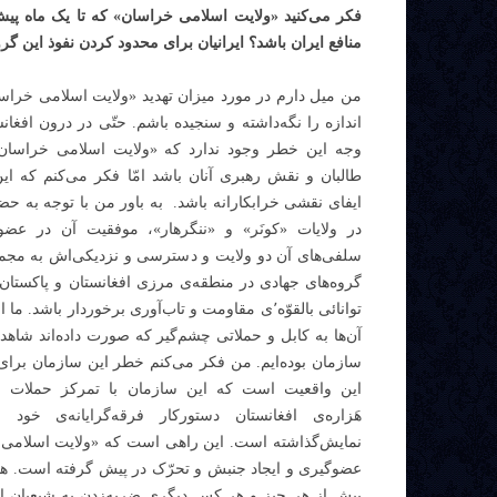
فکر می‌کنید «ولایت اسلامی خراسان» که تا یک‌ ماه پیش ن
منافع ایران باشد؟ ایرانیان برای محدود کردن نفوذ این گرو
من میل دارم در مورد میزان تهدید «ولایت اسلامی خراسا
اندازه را نگه‌داشته و سنجیده باشم. حتّی در درون افغانس
وجه این خطر وجود ندارد که «ولایت اسلامی خراسان»
طالبان و نقش رهبری آنان باشد امّا فکر می‌کنم که این
ایفای نقشی خرابکارانه باشد. به باور من با توجه به ح
در ولایات «کونَر» و «ننگرهار»، موفقیت آن در عضو
سلفی‌های آن دو ولایت و دسترسی و نزدیکی‌اش به مجم
گروه‌های جهادی در منطقه‌ی مرزی افغانستان و پاکستان 
توانائی بالقوّه٬ی مقاومت و تاب‌آوری برخوردار باشد.
آن‌ها به کابل و حملاتی چشم‌گیر که صورت داده‌اند شاهد ت
سازمان بوده‌ایم. من فکر می‌کنم خطر این سازمان برای 
این واقعیت است که این سازمان با تمرکز حملات خ
هَزاره‌ی افغانستان دستورکار فرقه‌گرایانه‌ی خو
نمایش‌گذاشته است. این راهی است که «ولایت اسلامی 
عضوگیری و ایجاد جنبش و تحرّک در پیش گرفته است. ه
پیش از هر چیز و هر کسِ دیگری ضربه‌زدن به شیعیان 