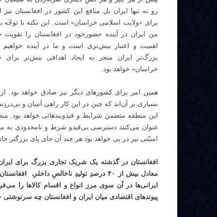
رو نه تنها ایران بل منافع این کشور در افغانستان نیز ا
برای «ولایت اسلامی خراسان» است. این نکته با توجّه به 
من ایران در آینده حضورخود در افغانستان را تقویت خ
اهمیت و اعتبار بیش‌تری است و ما در آینده خواهیم د
بزرگ‌تر ایران منجر به ایجاد اهدافی بیش‌تر برای «
خراسان» خواهد بود.
همین امر برای کشورهای دیگر نیز صادق خواهد بود. ا
بسیاری بر آن‌اند که چین در این کار راهی آسان و بی‌در
این منطقه متضمن شرایط و قیدوبندهائی خواهد بود. منطقه
عنوان می‌کنند دسترسی بی‌قیدو شرط و نامحدودی به معا
امنیّتی نیز در پی خواهد بود هر چند آن جای پای بزرگ‍تر جا
افغانستان در گذشته یک شریک تجاری یزرگ برای ایرا
معادل بیش از ۴٠ درصدِ تولیدِ ناخالصِ داخل
ایرانی‌ها در آن سوی مرز انواع و اقسام کالاها را می‌ف
پیوندهای اقتصادی میان ایران و افغانستان چه سرنوشتی 