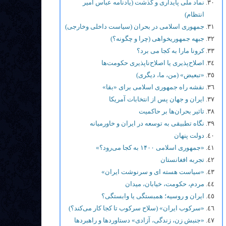
نماد ملی پایداری و گذشت (یادنامه عباس امیر
انتظام)
جمهوری اسلامی در بحران (سیاست داخلی وخارجی)
جبهه جمهوریخواهی (چرا و چگونه؟)
کرونا مارا به کجا می برد؟
اصلاح‌پذیری یا اصلاح‌ناپذیری حکومت‌ها
«تبعیض» (من، ما، دیگری)
نقشه راه جمهوری اسلامی برای «بقا»
ایران و جهان پس از انتخابات آمریکا
تاثیر بحران‌ها بر حاکمیت
نگاه تطبیقی به توسعه در ایران و خاورمیانه
دولت پنهان
«جمهوری اسلامی ۱۴۰۰ به کجا می‌رود؟»
تجربه افغانستان
«سیاست هسته ای و سرنوشت ایران»
مردم، حکومت، خیابان، میدان
ایران و روسیه؛ همبستگی یا وابستگی؟
«سرکوب ایران» (سلاح سرکوب تا کجا کار می‌کند؟)
«جنبش زن، زندگی، آزادی» دستاوردها و راهبردها