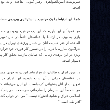
سرنوشت ایمن‌الظواهری -رهبر کنونی القاعده- و به تب
است.
شما این ارتباط را یک «راهبرد یا استراتزی پیچیده‌ی حصار
من عمیقاً بر این باورم که این یک «راهبرد پیچیده‌ی ح
بازی به ویژه در ارتباط با افغانستانِ دائماً در حال تغیی
القاعده از چتر حمایت آنان بر شمار ورق‌های تهران در ا
هم‌اکنون مبارزه با غرب را در دستور کار فوری خود قرارد
ویژه در این برهه‌ی زمانی که طالبان نیازمند تحقّقِ کار 
دشوار است.
در مورد ایران و طالبان، تاریخ ارتباط این دو به خوبی م
در افغانستان جرئی از آن است. باوجود این، ایران در 
تجهیزات از آنان پشتیبانی کرده‌است. ایرانیان می‌توانند کا
من شخصاْ این سازمان را سازمانی سرسخت می‌بینم که یر
اسلامی عراق و شام(داعش)» نیست.” من در جواب گفته‌ام‌:
ْافراطی است.”