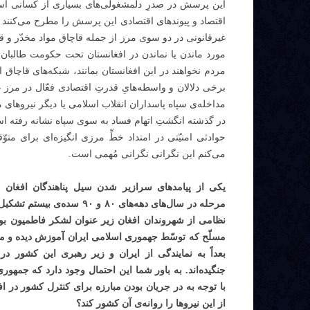
این پرسش در صدرِ دلمشغولی‌های بسیاری از کسانی اس
اقتصاد و پیوندهای اقتصادی این پرسش را مطرح می‌کنند ک
غیرقانونی در دو سوی مرز از جمله قاچاق مواد مخدّر و قاچ
مورد ماندن یا نماندن در افغانستان تحت حکومت طالبان 
مردم نخواهند در این افغانستان بمانند، شبکه‌های قاچاق
برخی دلالان و واسطه‌هایِ قدرتِ اقتصادی فعّال در مرز 
مداخله‌ی سپاه پاسداران انقلاب اسلامی یا دیگر نیروهای
در گذشته انگشتِ اتهام فساد به سوی سپاه نشانه رفته اس
حوادثی امنیّتی در امتداد خطِّ مرزی انگیزه‌ای برای م
می‌کنم این نگرانی نگرانی مُهمی است.
یکی از پیامدهای سرازیر شدن سیل پناهندگان افغان ب
مرحله در سال‌های دهه‌های ٨٠ و ٩٠ سده
نظامی از شهروندان افغان زیر عنوان لشکر فاطمیون بود
مسلّح که توسّط جهموری اسلامی ایران آموزش دیده و مس
بعداً به نمایندگی از ایران و زیر رهبری این کشور در 
جنگیده‌اند. به باور شما این احتمال وجود دارد که جمهور
با توجه به در جریان بودن مبارزه‌ برای کنترل کشور در 
از این نیروها را روانه‌ی آن کشور کند؟