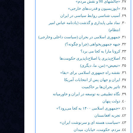
«چالشهای 98 و نقش مردم»
«اپوزیسیون و قدرت‌های خارجی»
آسیب شناسی روابط سیاسی در ایران
نماد ملی پایداری و گذشت (یادنامه عباس امیر
انتظام)
جمهوری اسلامی در بحران (سیاست داخلی وخارجی)
جبهه جمهوریخواهی (چرا و چگونه؟)
کرونا مارا به کجا می برد؟
اصلاح‌پذیری یا اصلاح‌ناپذیری حکومت‌ها
«تبعیض» (من، ما، دیگری)
نقشه راه جمهوری اسلامی برای «بقا»
ایران و جهان پس از انتخابات آمریکا
تاثیر بحران‌ها بر حاکمیت
نگاه تطبیقی به توسعه در ایران و خاورمیانه
دولت پنهان
«جمهوری اسلامی ۱۴۰۰ به کجا می‌رود؟»
تجربه افغانستان
«سیاست هسته ای و سرنوشت ایران»
مردم، حکومت، خیابان، میدان