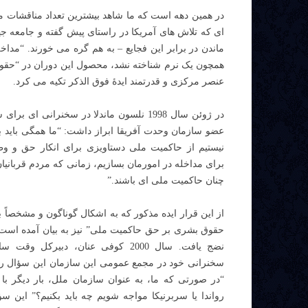
در همین دهه است که ما شاهد بیشترین تعداد مناقشات ملی
ای که تلاش های آمریکا در راستای پیش گفته و جامعه جها
ماندن در برابر این فجایع – به هم گره می خورند. “مداخ
همچون یک نرم شناخته نشد، محصول این دوران در “حقوق ب
عنصر مرکزی و قدرتمند ایدۀ فوق الذکر تکیه می کرد.
در ژوئن سال 1998 نلسون ماندلا در سخنرانی ای 
عضو سازمان وحدت آفریقا ابراز داشت: “ما همگی باید بپ
نیستیم از حاکمیت ملی دستاویزی برای انکار حق و وظ
برای مداخله در امورمان بسازیم، زمانی که مردم قربانی
چنان حاکمیت ملی ای باشند.”
از این قرار ایده مذکور که به اشکال گوناگون و مشخصاً
حقوق بشری بر حق حاکمیت ملی” نیز به بیان آمده است،
نضج یافت. سال 2000 کوفی عنان، دبیرکل و
سخنرانی خود در مجمع عمومی این سازمان این سؤال را
“در صورتی که ما، به عنوان سازمان ملل، بار دیگر ب
رواندا یا سربرنیکا مواجه شویم چه باید بکنیم؟” این س