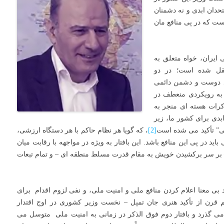
حدان ابدی و نه دشمنان
است که در پی منافع مان
 ایران، خواه متعلق به
نقل شده است؛ در دو
 بر نبود دوست و دشمن دائمی
به رویکردی منعطف در
کرات هسته ای منجر به
ابدی برای کشور ما، زیر
لی” تأکید می شده است
[2]
، که گویا هر نظام حاکم با هر دستگاه ارزشی،
د در پی این منافع باشد. این بافتار به ویژه در مواجهه با رقابت میان
 بر سر برکشیدن خویش به مقام قدرت مسلط منطقه ای – و تمام تبعات
دد بی معنا اعلام کردن منافع ملی و امنیت ملی، و نفی لزوم اقدام برای
م قرن از تأکید هنری جان تمپل – نخست وزیر کشوری در اوج اقتدار
ی گذرد و بافتار دوم فوق الذکر در زمانی به امنیت ملی متوسل می