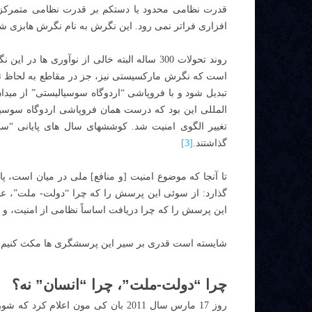
قدرت نظامی محدود یا دستکم بر قدرت نظامی متمرکز 
افزاری فراتر نمی رود. این نگرش به نام نگرش هابزی ش
روند تحولات 300 ساله البته خالی از نوآور
است که نگرش مارکسیستی نیز، جز در مقاطع به لحاظ تا
تبدیل شود و با فروپاشی “اردوگاه سوسیالیستی” از میدان
المللی این بود که درست همان فروپاشی اردوگاه سوسیا
تغییر الگوی امنیت شد. کوششهای سال های پایانی “سو
گذاشتند.
[3]
تا آنجا که موضوع امنیت [و منافع] ملی در میان است، 
گذارد: از سوئی این پرسش را که چرا “دولت- ملت”، عنص
این پرسش را که چرا دریافت اساساً نظامی از امنیت، و 
شایسته است قدری بر سیر این پرسشگری ها مکث کنیم.
چرا “دولت-ملت”، چرا “انسان” نه؟
روز 17 مارس سال 2011 بان کی مون اعلام کرد که شورای امنیت سازمان ملل با صدور قطعنامه 1973 “به