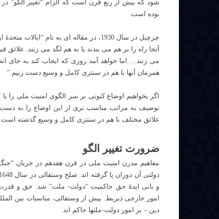
شود که بیش از ربع قرن است که الزام “تغییر الگو” در 
بوده است.
چرچیل در سال 1930، در مقاله ای به نام “ا
آنجا راه را بر هم می بندند یا به هم لگد می زنند. علائق 
می زنند… اما خواهد آمد روزی که ایجاب کند به جای انص
همزمان آنها با هم در سنتزی کامل و وسیع دست زنیم.”
اگر بخواهیم اوضاع کنونی بر سر الگوی امنیت ملی را با 
توصیف به مراتب مناسب تری از این اوضاع را به دست 
علائق مختلف با هم در سنتزی کامل و وسیع گذشته است.
ضرورت تغییر الگو
مفاهیم مدرن امنیت ملی در قرن هفدهم در جریان “جنگ 
و بانی ایدۀ حق حاکمیت “دولت- ملت” شد: حق و قدرت 
امور خارجی ذیربط. پیش از وستفالی، مناسبات بین المللی
دین – بر امور دولت-ملتها حاکم اند.