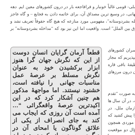
- قومی غالباً خونبار و فرافاجعه بار در درون کشورهای معین ایم. دهه
نی، در وسیع ترین مصداق آن، برای خاتمه دادن به فجایع – و گاه عاجز
له بشردوستانه”، مفهومی مورد منازعه که هیچ گاه حقوقاً تعریف نشد و
ین الملل” است. واقعیت اما این نیز بود که “مداخله بشردوستانه” بر
برای سران کشورهای
قطعاً آرمان گرایان انسان دوست
ذیریم که مجاز
از این که نگرش جهان گرا هنوز
یفۀ باقی قاره
ابزار برکشیدن خود به عنوان
ان درون مرزهای
نگرش مسلط بر عرصۀ عمل
مناسبات جهانی را نیافته است،
خشنود نیستند. اما مواجهۀ مذکور
 به صورت “تقدم
هم چنین آشکار کرد که در این
 در آن سال ها
اکیدترین عرصۀ واقعگرائی “…
قت سازمان ملل، در
آمده است آن روزی که ایجاب می
 پیش کشید که
کند به جای انصراف از یکی از
ا موردی همچون
علائق گوناگون یا امحای آن در
ؤال دو موقعیت