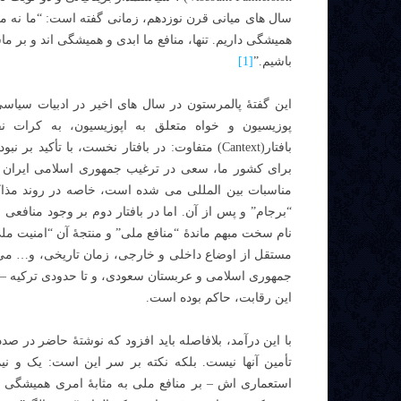
سال های میانی قرن نوزدهم، زمانی گفته است: “ما نه مت
همیشگی داریم. تنها، منافع ما ابدی و همیشگی اند و بر م
باشیم.”
[1]
این گفتۀ پالمرستون در سال های اخیر در ادبیات سیاسی
پوزیسیون و خواه متعلق به اپوزیسیون، به کرات 
بافتار(Cantext) متفاوت: در بافتار نخست، با تأکید
برای کشور ما، سعی در ترغیب جمهوری اسلامی ایران 
مناسبات بین المللی می شده است، خاصه در روند مذا
“برجام” و پس از آن. اما در بافتار دوم بر وجود منافعی 
نام سخت مبهم ماندۀ “منافع ملی” و منتجۀ آن “امنیت م
مستقل از اوضاع داخلی و خارجی، زمان تاریخی، و… می بای
جمهوری اسلامی و عربستان سعودی، و تا حدودی ترکیه –
این رقابت، حاکم بوده است.
با این درآمد، بلافاصله باید افزود که نوشتۀ حاضر در ص
تأمین آنها نیست. بلکه نکته بر سر این است: یک و نی
استعماری اش – بر منافع ملی به مثابۀ امری همیشگی م