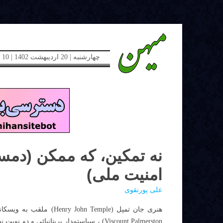
چهارشنبه | 20 اردیبهشت 1402 | 10 می 2023 | دوره جدید | شماره 48
نه تمکین، که ممکن (دمسا
امنیت ملی)
علی پورنقوی
Viscount Palmerston) ، سیاستمدار بریتانیائی و