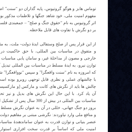
توماس هابز و هوگو گروتیوس، پایه گذاران دو “سنت” اصل
مفهوم امنیت ملی، خود شاهد جنگها و تلاطمات مذکور بودند 
اثر گروتیوس به نام “حقوق جنگ و صلح” – جمعبندی فلسفی
بر دو نگرش با تفاوت های قابل ملاحظه.
از این قرار پس از صلح وستفالی ایدۀ دولت- ملت، به مثا
و متفوق در مناسبات بین المللی، با حق حاکمیت در 
خارجی و مصون از مداخلۀ غیر، و سامان یابی مناسبات م
توازن نیرو، به ایدۀ مسلط در مناسبات بین المللی تبدیل گر
که امروزه به نام “سنت واقعگرا” و سپس “نوواقعگرا” ش
با چالشهای عملی و نظری قابل توجهی روبرو بوده است
چالش ها باید از نگرش های کانت و مارکس [و مارکسیسم
آن یاد کرد. با این حال این نگرش های بدیل و نیز ت
مناسبات بین المللی در بیش از 300 سال 
بروز دو جنگ جهانی، خللی در آن به عنوان نگرش مسلط 
و منافع ملی وارد نیاوردند: نگرشی مبتنی بر مفاهیم دولت
عنصر بنیانی و توازن قدرت به عنوان ساماندهندۀ مناسبات،
امنیت ملی که اساساً بر قدرت سخت افزاری استوار 