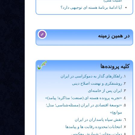
امنیت ملی)
آیا ادامۀ برنامۀ هسته ای توجیهی دارد؟
در همین زمینه
کلیه پرونده‌ها
راهکارهای گذار به دموکراسی در ایران
روشنفکری و نهضت اصلاح دینی
ایران پس از خامنه‌ای
«تجربه پرونده هسته ای (صنعت؛ مذاکره؛ پیامد)»
«توسعۀ اقتصادی در ایران (مسئله‌شناسی؛ مدل؛
موانع)»
نقش سپاه پاسداران در ایران
انتخابات؛محدوده رقابت ها و پيامدها
دولت روحانی؛ شمارش معکوس