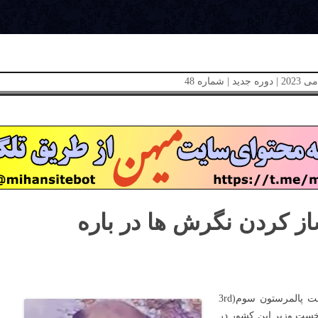
ز کردن نگرش ها در باره
هنری جان تمپل (Henry John Temple) ملقب به ویسکانت پالمرستون سوم(3rd
 دو نوبت نخست وزیر این کشور در