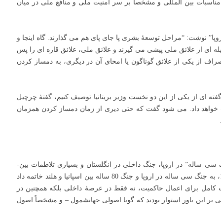
مناسبات بین المللی و مشخصاً بر سر امنیت ملی و منافع ملی در میان
یالات متحدۀ اروپا” نوشت: “مراحل توسعۀ بشری پا جای پای هم می گذارند. گاه اینجا و
قبیله ای از علائق ملی پیشی می گیرند و علائق ملی، علائق قاره ای را پس
راف از یکی از علائق گوناگون یا امحای آن در دیگری، به دمساز کردن
گفته ای از یکی از این دو نخست وزیر بریتانیا توصیف کنیم، گفتۀ چرچیل
خواهد داد. می شود گفت که حتی دیری از زمان دمساز کردن همزمان
سی ساله” در اروپا، جنگ داخلی در انگلستان و بسیاری تلاطمات بین-
دولتی آن دوران پا گرفته اند. صلح وستفالی در سال 1648، به جنگ سی ساله در اروپا و جنگ 80 ساله بین اسپانیا و هلند خاتمه داد
کامل برای اعمال حاکمیت، نه فقط در عرصۀ داخلی بلکه همچنین در
 بر این باور استوار بودند که گویا اصولی جهانشمول – و مشخصاً اصول