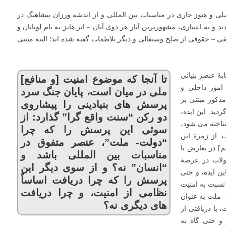
ی و هنوز جاری در مناسبات بین المللی و از اندشه ورزان پیشاهنگ در
و به اعتباری، مشهورترین آثار هر دوی آنان – اثر هابز به نام لویاتان و
 – حقوقی از صلح وستفالی و دیگر تلاطمات گفته شده اند؛ البته مبتنی
بۀ عنصر بنیانی
تا آنجا که موضوع امنیت [و منافع]
امور داخلی و
ملی در میان است، پایان جنگ سرد
ذکور مبتنی بر
پرسش های بنیادینی را پیشاروی
دید. این ایده،
دو رکن “سنت واقع گرا” گذارد: از
ناخته می شود،
سوئی این پرسش را که چرا
. از زمرۀ این
“دولت- ملت”، عنصر متفوق در
] در تعارض با
مناسبات بین المللی باشد و
حولات در عرصۀ
“انسان” نه؟ و از سوی دیگر این
پس از تشکیل این ایده، و حتی
پرسش را که چرا دریافت اساساً
نسبت به امنیت
نظامی از امنیت، و چرا دریافت
- ملت به عنوان
های دیگری نه؟
 با دریافتی از
و حتی گاه به