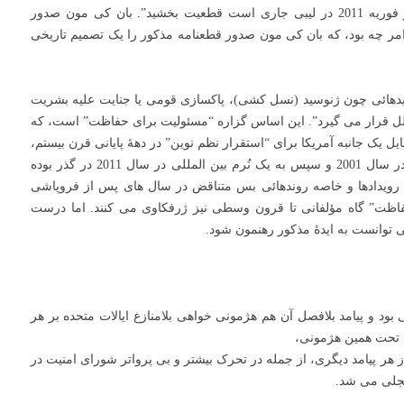
از مردم لیبی در برابر فاجعه ای انسانی که از فوریه 2011 در لیبی جاری است قطعیت بخشید”. بان کی مون صدور
 امر چه بود، که بان کی مون صدور قطعنامه مذکور را یک تصمیم تاریخی
تهدیدهائی چون ژنوسید (نسل کشی)، پاکسازی قومی یا جنایت علیه بشریت
ملل قرار می گیرد”. این اساس گزاره “مسئولیت برای حفاظت” است، که
مایل یک جانبه آمریکا برای “استقرار نظم نوین” در دهۀ پایانی قرن بیستم،
تا فرمولاسیون ایده ای توسط یک کمیسیون بین المللی در سال 2001 و سپس به یک نُرم بین المللی در سال 2011 در گذر بوده
 ایده مذکور در سال 2001 مسبوق به رویدادها و خاصه روندهائی بس متناقض در سال های پس از فروپاشی
اظت” گاه مؤلفانی تا قرون وسطی نیز ژرفکاوی می کنند. اما درست
 بود و پیامد بلافصل آن هم هژمونی خواهی بلامنازع ایالات متحده بر هر
ی تحت همین هژمونی،
ز هر پیامد دیگری، از جمله در تحرک بیشتر و بی پرواتر شورای امنیت در
تجلی می شد.