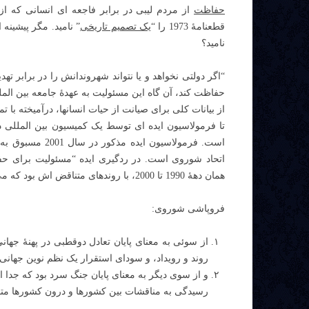
حفاظت
قطعنامۀ 1973 را “
یک تصمیم تاریخی
” نامید. مگر پیشینه
نامید؟
“اگر دولتی نخواهد و یا نتواند شهروندانش را در برابر 
حفاظت کند، آن گاه این مسئولیت به عهدۀ جامعه بین ال
از بیانات کلی برای صیانت از حیات انسانها، درآمیخته با ت
است. فرمولاسیون
اتحاد شوروی است. در ردگیری ایده “مسئولیت برای حف
همان دهۀ 1990 تا 2000، با روندهای متناقض اش بود که می توانست به ایدۀ مذکور رهنمون شود.
فروپاشی شوروی:
از سوئی به معنای پایان تعادل دوقطبی در پهنۀ جهانی
روند و رویداد، و سودای استقرار یک نظم نوین جهان
و از سوی دیگر به معنای پایان جنگ سرد بود که جدا ا
رسیدگی به مناقشات بین کشورها و درون کشورها م