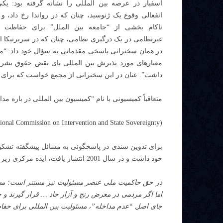
اسفبار در عرصه بین المللی را نشانه گرفته بود: یکی
انفعالی وقوع یک ژنوسید، چنان که در رواندا رخ داد،
ناکام بخشی از “جامعه بین الملل” برای حفاظت م
غیرنظامی در یک درگیری نظامی، چنان که در سربرنیکا اتف
در همان سخنرانی پاسخی مقدماتی به سؤال خود داد: “م
معیارهای مورد پذیرش بین المللی پای نقض حقوق بشر در 
داشت”. عنان در این سخنرانی از مجمع خواست که برای ا
متعاقباً کمیسیونی با نام “کمیسیون بین المللی در باره 
(International Commission on Intervention and State Sovereignty)
برای تدوین سندی در پاسخگوئی به مسائل پیشگفته تشکی
خود داشت و در سال 2001 انتشار یافت، ایده مرکزی زیر را عرضه کرد:
در حق حاکمیت ملی عنصر مسئولیت نیز مستتر است: مس
اما اگر مردمی در معرض رنج و آزار حاد … قرار گیرند و حاک
جای اصل “عدم مداخله”، مسئولیت بین المللی برای حفا