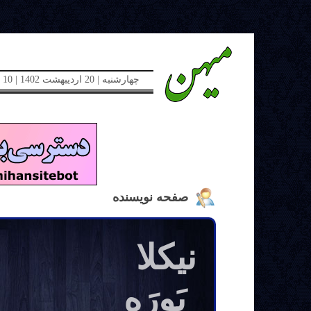
چهارشنبه | 20 اردیبهشت 1402 | 10 می 2023 | دوره جدید | شماره 48
صفحه نویسنده
نیکلا
بَوِرَه