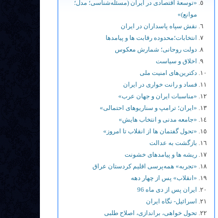
«توسعۀ اقتصادی در ایران (مسئله‌شناسی؛ مدل؛
موانع)»
نقش سپاه پاسداران در ایران
انتخابات؛محدوده رقابت ها و پيامدها
دولت روحانی؛ شمارش معکوس
اخلاق و سیاست
دکترین‌های امنیت ملی
فساد و رانت خواری در ایران
«مناسبات ایران و جهان عرب»
«ایران؛ ترامپ و سناریوهای احتمالی»
«جامعه مدنی و انتخاب هایش»
«تحول گفتمان ها از انقلاب تا امروز»
بازگشت به عدالت
ریشه ها و پیامدهای خشونت
«تجربه» همه‌پرسی اقلیم کردستان عراق
«انقلاب» پس از چهار دهه
ایران پس از دی ماه 96
اسرائیل- نگاه ایران
تحول خواهی، براندازی، اصلاح طلبی