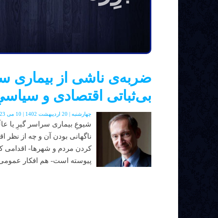
ضربه‌ی ناشی از بیماری سر
بی‌ثباتی اقتصادی و سیاسی
چهارشنبه | 20 اردیبهشت 1402 | 10 می 2023 | دوره جدید | شماره 48
ناگهانی بودن آن و چه از نظر اق
کردن مردم و شهرها- اقدامی ک
پیوسته است- هم افکار عمومی ج