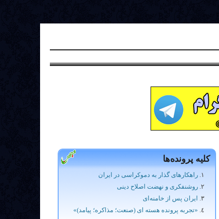
کلیه پرونده‌ها
راهکارهای گذار به دموکراسی در ایران
روشنفکری و نهضت اصلاح دینی
ایران پس از خامنه‌ای
«تجربه پرونده هسته ای (صنعت؛ مذاکره؛ پیامد)»