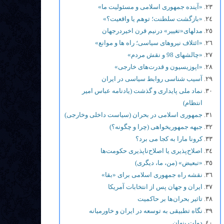
«آینده جمهوری اسلامی و مسئولیت ما»
«بازگشت سلطنت؛ توهم یا واقعیت؟»
مدلهای«تغییر» درنیم قرن اخیردرجهان
«ائتلاف نیروهای سیاسی؛ راه ها و موانع»
«چالشهای 98 و نقش مردم»
«اپوزیسیون و قدرت‌های خارجی»
آسیب شناسی روابط سیاسی در ایران
نماد ملی پایداری و گذشت (یادنامه عباس امیر
انتظام)
جمهوری اسلامی در بحران (سیاست داخلی وخارجی)
جبهه جمهوریخواهی (چرا و چگونه؟)
کرونا مارا به کجا می برد؟
اصلاح‌پذیری یا اصلاح‌ناپذیری حکومت‌ها
«تبعیض» (من، ما، دیگری)
نقشه راه جمهوری اسلامی برای «بقا»
ایران و جهان پس از انتخابات آمریکا
تاثیر بحران‌ها بر حاکمیت
نگاه تطبیقی به توسعه در ایران و خاورمیانه
دولت پنهان