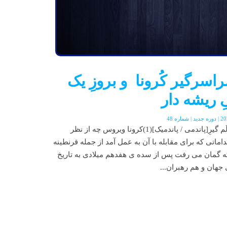
اسرگیر کُرونا و بروزِ یک
ِ ریشه دار
شیوعِ بیماری سراسر گیرِ یا عالَم گیرِ[پاندمی / پاندمیک](1)کرونا ویروس چه از نظر
داماتی که برای مقابله با آن به عمل آمد از جمله قرنطینه
ه گمان می رفت پس از سده ی هفدهم میلادی به تاریخ
هان و هم رهبران...