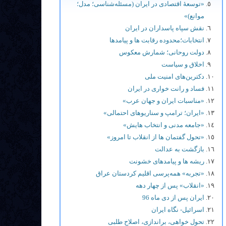
«توسعۀ اقتصادی در ایران (مسئله‌شناسی؛ مدل؛
موانع)»
نقش سپاه پاسداران در ایران
انتخابات؛محدوده رقابت ها و پيامدها
دولت روحانی؛ شمارش معکوس
اخلاق و سیاست
دکترین‌های امنیت ملی
فساد و رانت خواری در ایران
«مناسبات ایران و جهان عرب»
«ایران؛ ترامپ و سناریوهای احتمالی»
«جامعه مدنی و انتخاب هایش»
«تحول گفتمان ها از انقلاب تا امروز»
بازگشت به عدالت
ریشه ها و پیامدهای خشونت
«تجربه» همه‌پرسی اقلیم کردستان عراق
«انقلاب» پس از چهار دهه
ایران پس از دی ماه 96
اسرائیل- نگاه ایران
تحول خواهی، براندازی، اصلاح طلبی