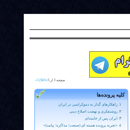
صفحه 3 از 5
«
5
4
3
2
1
»
کلیه پرونده‌ها
راهکارهای گذار به دموکراسی در ایران
روشنفکری و نهضت اصلاح دینی
ایران پس از خامنه‌ای
«تجربه پرونده هسته ای (صنعت؛ مذاکره؛ پیامد)»