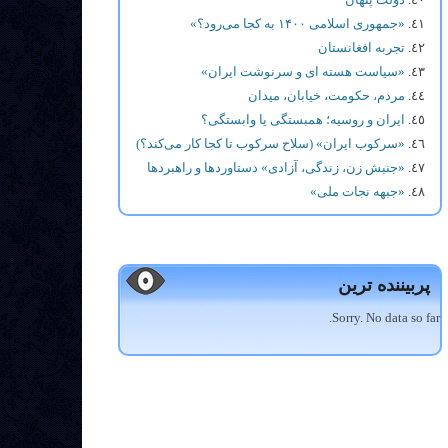
«جمهوری اسلامی ۱۴۰۰ به کجا می‌رود؟»
تجربه افغانستان
«سیاست هسته ای و سرنوشت ایران»
مردم، حکومت، خیابان، میدان
ایران و روسیه؛ همبستگی یا وابستگی؟
«سرکوب ایران» (سلاح سرکوب تا کجا کار می‌کند؟)
«جنبش زن، زندگی، آزادی» دستاوردها و راهبردها
«جبهه نجات ملی»
پربیننده ترین
Sorry. No data so far.