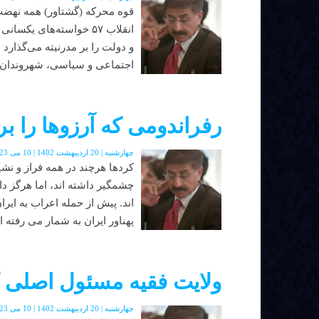
قوه محرکه (گشتاور) همه نهضت‌
انقلاب ۵۷ خواسته‌های یک
و دولت را بر مدرنیته می‌گذارد 
اجتماعی و سیاسی، شهروندان در 
رفراندومی که آرزوها را برب
چهارشنبه | 20 اردیبهشت 1402 | 10 می 2023 | دوره جدید | شماره 48
کردها هرچند در همه فراز و ن
چشمگیر داشته اند، اما هرگز 
اند. پیش از حمله اعراب به ای
پهناور ایران به شمار می رفته ا
ولایت فقیه مسئول اصلی کش
چهارشنبه | 20 اردیبهشت 1402 | 10 می 2023 | دوره جدید | شماره 48