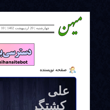
چهارشنبه | 20 اردیبهشت 1402 | 10 می 2023 | دوره جدید | شماره 48
صفحه نویسنده
علی
کشتگر