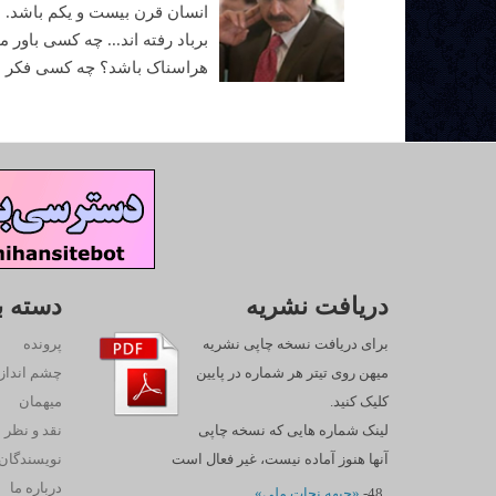
انسان قرن بیست و یکم باشد. ا
برباد رفته اند... چه کسی باور 
هراسناک باشد؟ چه کسی فکر می
دریافت نشریه
دسته ب
برای دریافت نسخه چاپی نشریه
پرونده
میهن روی تیتر هر شماره در پایین
چشم انداز
کلیک کنید.
میهمان
لینک شماره هایی که نسخه چاپی
نقد و نظر
آنها هنوز آماده نیست، غیر فعال است
نويسندگان
درباره ما
48-
«جبهه نجات ملی»