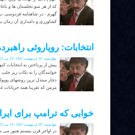
که از هر سو نخلستان ها و باغا
گهرم - در شاهنامه فردوسی -پیش
کشاورزی و دامداری آن زمان بو
انتخابات: رویاروئی راهبر
چهارشنبه | 20 اردیبهشت 1402 | 10 می 2023 | دوره جدید | شماره 48
پیش از پرداختن به انتخابات ک
خوانندگان را به نکات زیر جلب
دچار مبتذل ترین روشهای پوپو
مزمن که تقریبا همه جریانات غ
خوابی که ترامپ برای ایرا
چهارشنبه | 20 اردیبهشت 1402 | 10 می 2023 | دوره جدید | شماره 48
در اواخر قرن بیستم هنوز می شد