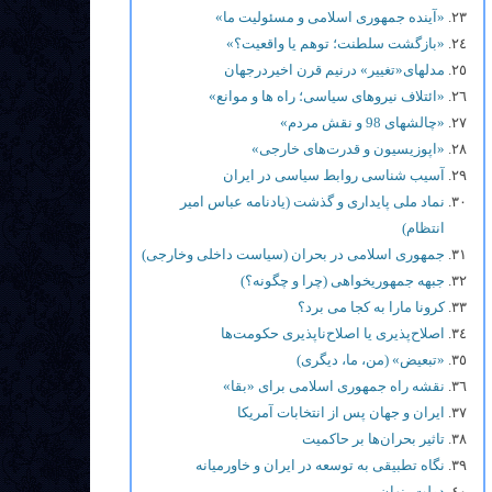
«آینده جمهوری اسلامی و مسئولیت ما»
«بازگشت سلطنت؛ توهم یا واقعیت؟»
مدلهای«تغییر» درنیم قرن اخیردرجهان
«ائتلاف نیروهای سیاسی؛ راه ها و موانع»
«چالشهای 98 و نقش مردم»
«اپوزیسیون و قدرت‌های خارجی»
آسیب شناسی روابط سیاسی در ایران
نماد ملی پایداری و گذشت (یادنامه عباس امیر
انتظام)
جمهوری اسلامی در بحران (سیاست داخلی وخارجی)
جبهه جمهوریخواهی (چرا و چگونه؟)
کرونا مارا به کجا می برد؟
اصلاح‌پذیری یا اصلاح‌ناپذیری حکومت‌ها
«تبعیض» (من، ما، دیگری)
نقشه راه جمهوری اسلامی برای «بقا»
ایران و جهان پس از انتخابات آمریکا
تاثیر بحران‌ها بر حاکمیت
نگاه تطبیقی به توسعه در ایران و خاورمیانه
دولت پنهان