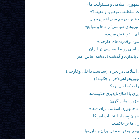
جمهوری اسلامی و مسئولیت ما»
 سلطنت؛ توهم یا واقعیت؟»
تغییر» درنیم قرن اخیردرجهان
نیروهای سیاسی؛ راه ها و موانع»
 مردم»
یون و قدرت‌های خارجی»
اسی روابط سیاسی در ایران
 پایداری و گذشت (یادنامه عباس امیر
اسلامی در بحران (سیاست داخلی وخارجی)
هوریخواهی (چرا و چگونه؟)
را به کجا می برد؟
یری یا اصلاح‌ناپذیری حکومت‌ها
 (من، ما، دیگری)
ه جمهوری اسلامی برای «بقا»
جهان پس از انتخابات آمریکا
ران‌ها بر حاکمیت
یقی به توسعه در ایران و خاورمیانه
هان