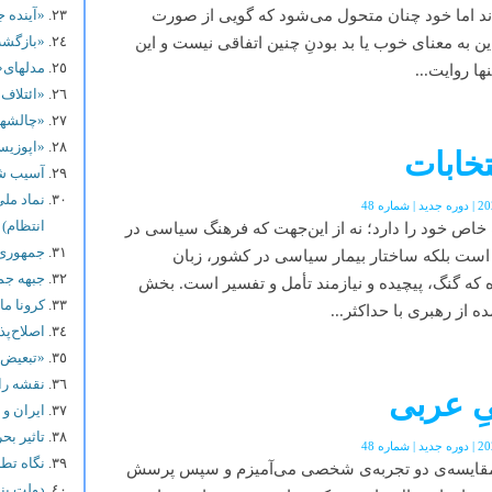
ند اما خود چنان متحول می‌شود که گویی از صورت
«آینده 
«بازگشت
ین به معنای خوب یا بد بودنِ چنین اتفاقی نیست و این
مدلهای«
ا روایت...
«ائتلاف 
«چالشهای 98 و نقش
«اپوزیس
تخابات
آسیب شن
نماد ملی
انتظام)
ات خاص خود را دارد؛ نه از این‌جهت که فرهنگ سیاسی در
جمهوری 
است بلکه ساختار بیمار سیاسی در کشور، زبان
جبهه جم
 که گنگ، پیچیده و نیازمند تأمل و تفسیر است. بخش
کرونا ما
ه از رهبری با حداکثر...
اصلاح‌پذ
«تبعیض»
نقشه را
ِ عربی
ایران و 
تاثیر بح
نگاه تطب
ا مقایسه‌ی دو تجربه‌ی شخصی می‌آمیزم و سپس پرسش
دولت پن