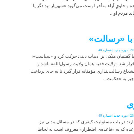
وشته شده و حاوىِ آراء متأخر اوست می‌گوید «شهریار بیدادگر یا
اید مردم او...
ا «رسالت»
با گفتمان متکی بر ادبیات دینی حرکت کرد و «سیاست»،
قرار شد «ولایت فقیه همان ولایت رسول‌الله» باشد و
عاع رسالت‌پنداریِ مؤمنانه قرار گیرد تا به جای پرداخت
یز به «حکمت...
ی
دارند در باب مسئولیت کیفری که در مسائل مدنی نیز
قاعده که به «قاعده‌ی اضطرار» معروف است به لحاظ