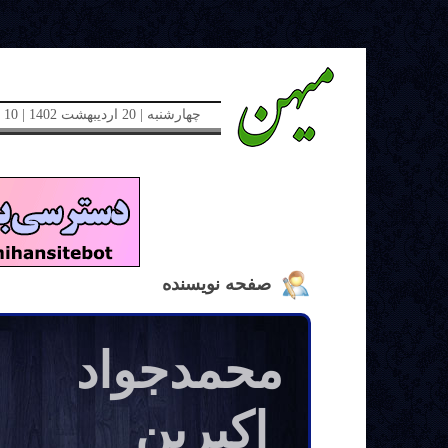
چهارشنبه | 20 اردیبهشت 1402 | 10 می 2023 | دوره جدید | شماره 48
صفحه نویسنده
محمد‌جواد
اکبرین