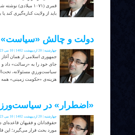
قمرى (١٠٧١ ميلادى) ن
باید از ولایت کناره‌گیری کند یا ب
دولت و چالش «سیاست» ب
چهارشنبه | 20 اردیبهشت 1402 | 10 می 2023 | دوره جدید | شماره 48
جمهوری اسلامی از همان آغاز 
جای خود را به «رسالت» داد و 
سیاست‌ورزیِ مسئولانه، تحت‌الش
هزینه‌ی «حکومت زمینی» همه چ
«اضطرار» در سیاست‌ورز
چهارشنبه | 20 اردیبهشت 1402 | 10 می 2023 | دوره جدید | شماره 48
حقوقدانان و فقیهان قاعده‌ای 
مورد بحث قرار می‌گیرد؛ این 