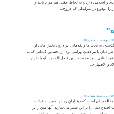
 و اسلامی دارد و به لحاظ عقلی هم مورد تایید و
را «وقوع در شرایطی که خروج...
ه”
 گذشته، به بحث ها و نقدهايى در درون بخش هايى از
رافيان يا مرجعيتِ وراثتى بود؛ از نخستين كسانى كه به
دِ لبنانى سيد محمد حسين فضل‌الله بود. او با طرح
 و الأصهار»...
 مقاله بر آن است كه ديندارانِ روشن‌ضمير به قرائت
 اصلاح دينى را بر اين بستر مى‌سازند. آنها متن را بر
ن بودن‌اش مى‌سنجند و با همين سنجه مى‌خوانند و