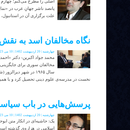
اصلی را مطرح می‌کنم؛ چهارم م
پانصد ناشر جهانِ عرب در «نما
علت برگزاری آن در استانبول، ب
نگاه مخالفان اسد به نقش 
چهارشنبه | 20 اردیبهشت 1402 | 10 می 2023 | دوره جدید | شماره 48
محمد جواد اکبرین- دکتر «احمد
مخالفان سوری برای جایگزینی ب
سال ۱۹۶۵ در شهر دیرالز
نخست در مدرسه‌ی علوم دینی تحصیل کرد و با همین 
پرسش‌هایی در باب سیاست
چهارشنبه | 20 اردیبهشت 1402 | 10 می 2023 | دوره جدید | شماره 48
یک: حاشیه‌ای در انکار متن ابوح