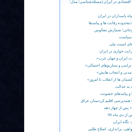
اقتصادی در ایران (مسئله‌شناسی؛ مدل؛
ه پاسداران در ایران
؛محدوده رقابت ها و پيامدها
وحانی؛ شمارش معکوس
 سیاست
های امنیت ملی
انت خواری در ایران
ت ایران و جهان عرب»
 ترامپ و سناریوهای احتمالی»
مدنی و انتخاب هایش»
تمان ها از انقلاب تا امروز»
به عدالت
 و پیامدهای خشونت
 همه‌پرسی اقلیم کردستان عراق
» پس از چهار دهه
 از دی ماه 96
 نگاه ایران
اهی، براندازی، اصلاح طلبی