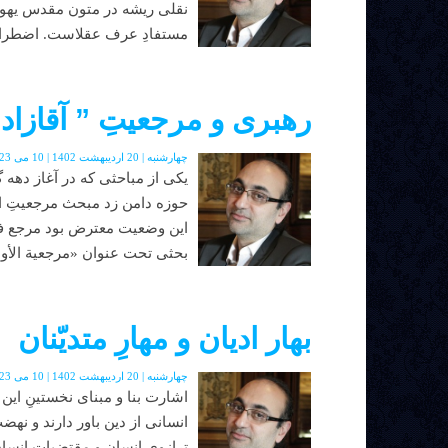
نقلی ریشه در متون مقدس یهودی
مستفادِ عرف عقلاست. اضطرار 
رهبرى و مرجعیتِ ” آقازاد
چهارشنبه | 20 اردیبهشت 1402 | 10 می 2023 | دوره جدید | شماره 48
يكى از مباحثى كه در آغاز دهه‌
حوزه دامن زد مبحث مرجعيتِ اط
اين وضعيت معترض بود مرجع فقي
بحثى تحت عنوان «مرجعية الأولاد
بهار ادیان و مهارِ متدیّنان
چهارشنبه | 20 اردیبهشت 1402 | 10 می 2023 | دوره جدید | شماره 48
اشارت بنا و مبناى نخستينِ اين
انسانى از دين باور دارند و نهضت
ترازوى انسان و مقتضياتِ انسا