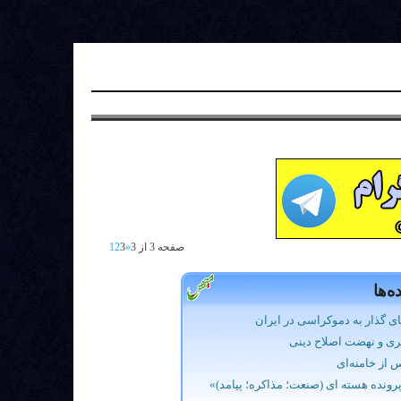
صفحه 3 از 3
«
3
2
1
ه‌ها
ی گذار به دموکراسی در ایران
ی و نهضت اصلاح دینی
 از خامنه‌ای
رونده هسته ای (صنعت؛ مذاکره؛ پیامد)»