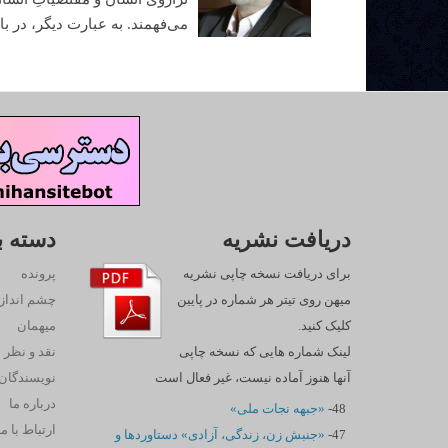
مى‌فهمند. به عبارت ديگر، در باور
دریافت نشریه
دسته ب
برای دریافت نسخه چاپی نشریه
پرونده
میهن روی تیتر هر شماره در پایین
چشم انداز
کلیک کنید.
میهمان
لینک شماره هایی که نسخه چاپی
نقد و نظر
آنها هنوز آماده نیست، غیر فعال است
نويسندگان
درباره ما
48-
«جبهه نجات ملی»
ارتباط با ما
47-
«جنبش زن، زندگی، آزادی» دستاوردها و