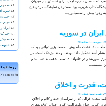
ردادماه سال جاری، ترکیه برای نخستین بار میزبان
«جمهوری اسلامی 
یشگاه کتاب عربی» بود. مسئولان نمایشگاه در توضیح
تجربه اف
ه وجود بیش از سه‌میلیون...
«سیاست 
مردم، ح
ایران و
ایران در سوریه
«سرکوب 
«جنبش ز
«جبهه ن
 طعمه» تا هشت ماه پیش، نخست‌وزیر دولتی بود که
شار أسد تشکیل داده بودند. او دندانپزشک است. در
ور (شرق سوریه) و در خانواده‌ای سنی‌مذهب به دنیا آمد و
پیشینه،...
پربیننده ت
 No data so far.
، قدرت و اخلاق
امد محمد غزالی که از سرآمدانِ فقه و کلام و اخلاق
اسلامی در هزاره‌ی گذشته است در کتاب إحياء علوم الدين كه در حوالى ٤٩٢ هجرى