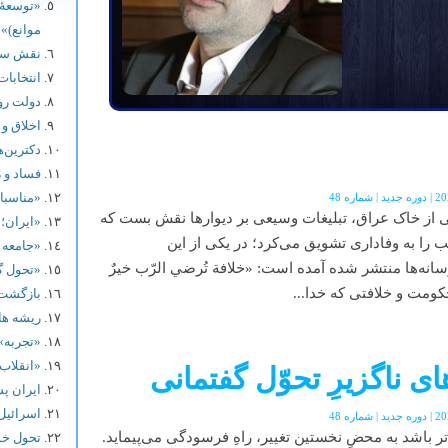
«توسعۀ 
موانع)»
نقش سپا
انتخابات
دولت ر
اخلاق و
دکترین‌
فساد و ر
«مناسبا
از خاک عراق، تبلیغات وسیعی بر دیوارها نقش بست که
«ایران؛
 را به وفاداری تشویق می‌کرد؛ در یکی از این
«جامعه 
انه‌ها منتشر شده آمده است: «خلافة تُرضي الرّب خيرٌ
«تحول گف
کومت و خلافتی که خدا...
بازگشت 
ریشه ها
«تجربه»
«انقلاب
ی ناگزیرِ تحوّل گفتمانی
ایران پس
اسرائیل-
ر باشد به محضِ نخستین تغییر، راهِ فرسودگی می‌پیماید.
تحول خو