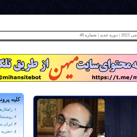
کلیه پروند
راهکارها
روشنفکر
ایران پس
«تجربه پ