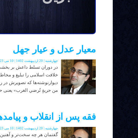
معیار عدل و عیار جهل
چهارشنبه | 20 اردیبهشت 1402 | 10 می 2023 | دوره جدید | شماره 48
در دوران تسلط داعش بر بخشی 
خلافت اسلامی را تبلیغ و مخاطب
دیوارنوشته‌ها که تصویرش در رس
من حريةٍ تُرضي الغرب» یعنی ح
فقه پس از انقلاب و پیامدها
چهارشنبه | 20 اردیبهشت 1402 | 10 می 2023 | دوره جدید | شماره 48
گفتمان هر چه سخت‌تر و آهنین‌ت