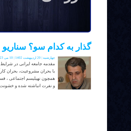
گذار به کدام سو؟ سناریو 
چهارشنبه | 20 اردیبهشت 1402 | 10 می 2023 | دوره جدید | شماره 48
مقدمه جامعه ايرانی در شرايط د
با بحران مشروعيت، بحران کار
همچون نهيليسم اجتماعی ، فسا
و نفرت انباشته شده و خشونت و