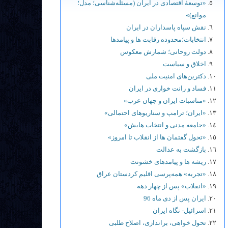
«توسعۀ اقتصادی در ایران (مسئله‌شناسی؛ مدل؛
موانع)»
نقش سپاه پاسداران در ایران
انتخابات؛محدوده رقابت ها و پيامدها
دولت روحانی؛ شمارش معکوس
اخلاق و سیاست
دکترین‌های امنیت ملی
فساد و رانت خواری در ایران
«مناسبات ایران و جهان عرب»
«ایران؛ ترامپ و سناریوهای احتمالی»
«جامعه مدنی و انتخاب هایش»
«تحول گفتمان ها از انقلاب تا امروز»
بازگشت به عدالت
ریشه ها و پیامدهای خشونت
«تجربه» همه‌پرسی اقلیم کردستان عراق
«انقلاب» پس از چهار دهه
ایران پس از دی ماه 96
اسرائیل- نگاه ایران
تحول خواهی، براندازی، اصلاح طلبی