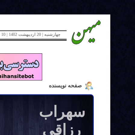
چهارشنبه | 20 اردیبهشت 1402 | 10 می 2023 | دوره جدید | شماره 48
صفحه نویسنده
سهراب
رزاقی