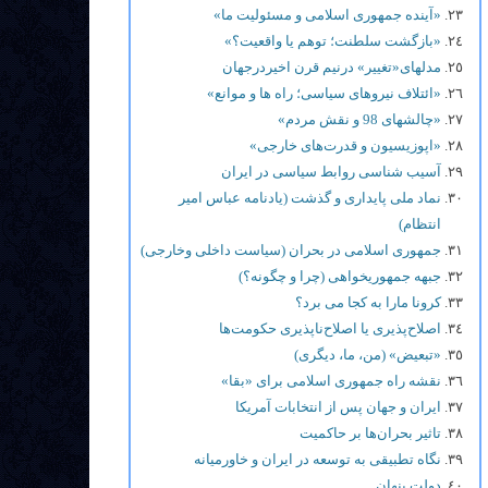
«آینده جمهوری اسلامی و مسئولیت ما»
«بازگشت سلطنت؛ توهم یا واقعیت؟»
مدلهای«تغییر» درنیم قرن اخیردرجهان
«ائتلاف نیروهای سیاسی؛ راه ها و موانع»
«چالشهای 98 و نقش مردم»
«اپوزیسیون و قدرت‌های خارجی»
آسیب شناسی روابط سیاسی در ایران
نماد ملی پایداری و گذشت (یادنامه عباس امیر
انتظام)
جمهوری اسلامی در بحران (سیاست داخلی وخارجی)
جبهه جمهوریخواهی (چرا و چگونه؟)
کرونا مارا به کجا می برد؟
اصلاح‌پذیری یا اصلاح‌ناپذیری حکومت‌ها
«تبعیض» (من، ما، دیگری)
نقشه راه جمهوری اسلامی برای «بقا»
ایران و جهان پس از انتخابات آمریکا
تاثیر بحران‌ها بر حاکمیت
نگاه تطبیقی به توسعه در ایران و خاورمیانه
دولت پنهان