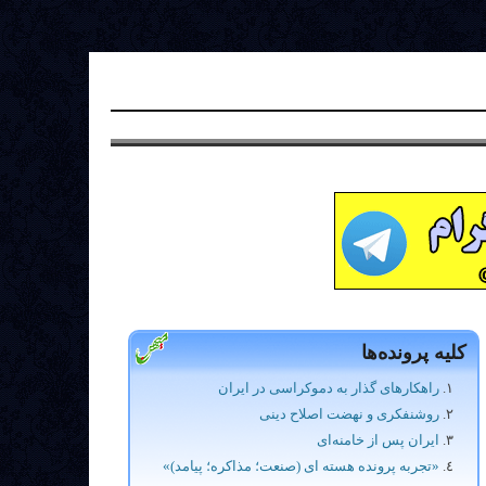
کلیه پرونده‌ها
راهکارهای گذار به دموکراسی در ایران
روشنفکری و نهضت اصلاح دینی
ایران پس از خامنه‌ای
«تجربه پرونده هسته ای (صنعت؛ مذاکره؛ پیامد)»