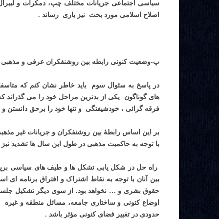
سیاسی اجتماعی جریانات مختلف چپ، دمکرات و لیبرال 
اصلاح اسلامی مورد بحث نیز یاری رساند .
پ-وضعیت کنونی رابطه بین روشنفکران عرفی و مذهبی را چگ
در پاسخ به سئوال سوم باید خاطر نشان کنم که متاسف
های گوناگون یکی از بدترین مراحل خود را می گذراند ک
فرقه گرائی ، خودشیفتگی و تنها خود را برحق دانستن و
بر این اساس رابطۀ بین روشنفکران و جریانات غیر مذهبی 
با توجه به حاکمیت مذهبی در طول این سال ها تشدید نیز
راه حل در شکل یابی تشکل ها و طیف های سیاسی برپایۀ
بین آنان با توجه به نقاط اشتراک و افتراق برنامه ای
حقوق بشری و … نخواهد بود. از سوی دیگر تشکیل جلسا
اوضاع کنونی و ساختاری جامعه، مسائل منطقه و غیره و 
حدودی در تغییر فضای کنونی مؤثر باشد .