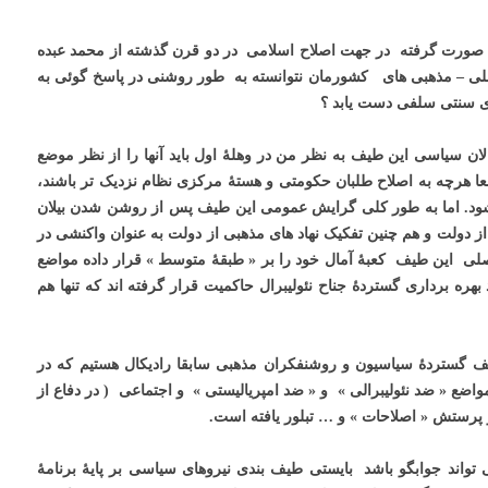
ی صورت گرفته در جهت اصلاح اسلامی در دو قرن گذشته از محمد عبده
و ملی – مذهبی های کشورمان نتوانسته به طور روشنی در پاسخ گوئی به
ای سنتی سلفی دست یابد ؟
الان سیاسی این طیف به نظر من در وهلۀ اول باید آنها را از نظر موضع
هرچه به اصلاح طلبان حکومتی و هستۀ مرکزی نظام نزدیک تر باشند،
ود.
اما به طور کلی گرایش عمومی این طیف پس از روشن شدن بیلان
 دولت و هم چنین تفکیک نهاد های مذهبی از دولت به عنوان واکنشی در
ی این طیف کعبۀ آمال خود را بر « طبقۀ متوسط » قرار داده مواضع
 بهره برداری گستردۀ جناح نئولیبرال حاکمیت قرار گرفته اند که تنها هم
ف گستردۀ سیاسیون و روشنفکران مذهبی سابقا رادیکال هستیم که در
 « ضد نئولیبرالی » و « ضد امپریالیستی » و اجتماعی ( در دفاع از
پرستش « اصلاحات » و … تبلور یافته است.
تواند جوابگو باشد بایستی طیف بندی نیروهای سیاسی بر پایۀ برنامۀ