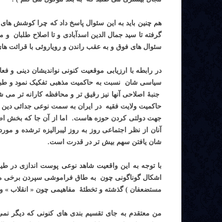
هم چنین باید به این سئوال پاسخ داد که چرا کوشش ها
گرفته تا سید جمال الدین اسدآبادی و تا اصلاح طلبان 
سئوال های فوق و به عقب راندن و رویاروئی با قرائت ه
در رابطه با ارزیابی موقعیت کنونی نواندیشان دینی و فع
سیاسی شان نسبت به حاکمیت مذهبی تفکیک نمود و طبعا 
جنبۀ اصلاحی آنها نیز رقیق تر و محافظه کارانه تر می ش
حاکمیت ولایت فقیه در ایران به سمت نوعی جدائی دین از
جهت دولتی کردن حوزه هاست. اما از آن جا که بخش اصل
آنان از نظر اجتماعی روز به روز لیبرالیزه ترشده و مورد
شان یافتن سهم بیش تر در قدرت است.
با توجه به این واقعیت شاهد نوعی پوست اندازی در طی
اشکال گوناگونی چون به طاق فراموشی سپردن برخی مواضع
مستضعفان ) گذشته و تخطئۀ مفاهیمی چون « انقلاب » و 
من معتقدم به جای تقسیم بندی های کنونی که دیگر نمی 