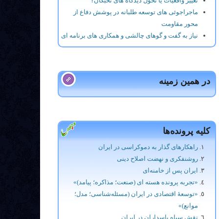
تغییر واقعیات یا تحول دیدگاه های نخبگان؟
ماجراجوئی های توسعه طلبانه در پوشش دفاع از
محور مقاومت
نیاز به گفت و گوهای چالشی و همکاری های برنامه ای
در همین زمینه
کلیه پرونده‌ها
راهکارهای گذار به دموکراسی در ایران
روشنفکری و نهضت اصلاح دینی
ایران پس از خامنه‌ای
«تجربه پرونده هسته ای (صنعت؛ مذاکره؛ پیامد)»
«توسعۀ اقتصادی در ایران (مسئله‌شناسی؛ مدل؛
موانع)»
نقش سپاه پاسداران در ایران