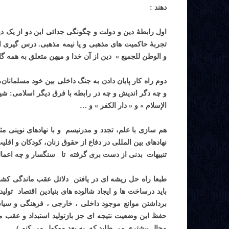
دهند :
اول رابطۀ دین و دولت و چگونگی جدائی این دو از یک 
تجربۀ حاکمیت های مذهبی و یا نیمه مذهبی. درس گیری ا
و الوطن للجمیع » دین از آن خدا و میهن متعلق به همه گا
دوم راه کار پایان دادن به جنگ داخلی بین خود مسلمانان
و چه دگر اندیش و چه در رابطه با فرق دیگر اسلامی: شیع
الإسلام » و « دار الکفر » و …
هم سازی با علم، تجدد و مدرنیسم و با نهادهای نوینی
نهادهای بین المللی در دفاع از حقوق زنان، کودکان و اق
تنبیهات بدنی از دست بری گرفته تا سنگسار و چه اعمال
طبعا راه حل ریشه ای در یافتن دلائل عقب ماندگی کشو
باید درساخت ها و ایجاد شالوده های بنیادین اقتصاد تو
برداشتن موانع موجود داخلی ، خارجی ، فرهنگی و سی
حفظ این وضعیت نتیجه ای جز بازتولید استبداد و عقب 
مجال بیشتری می طلبد که به بعد موکول می کنم ) .