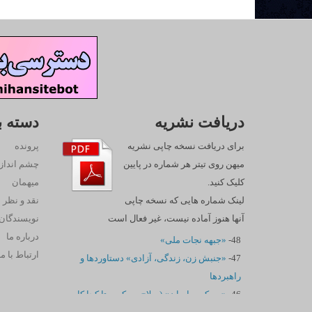
دریافت نشریه
دسته ب
برای دریافت نسخه چاپی نشریه
پرونده
میهن روی تیتر هر شماره در پایین
چشم انداز
کلیک کنید.
میهمان
لینک شماره هایی که نسخه چاپی
نقد و نظر
آنها هنوز آماده نیست، غیر فعال است
نويسندگان
درباره ما
48-
«جبهه نجات ملی»
ارتباط با ما
47-
«جنبش زن، زندگی، آزادی» دستاوردها و
راهبردها
46-
«سرکوب ایران» (سلاح سرکوب تا کجا کار