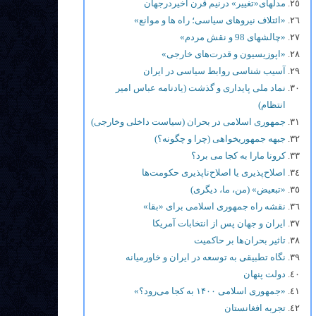
مدلهای«تغییر» درنیم قرن اخیردرجهان
«ائتلاف نیروهای سیاسی؛ راه ها و موانع»
«چالشهای 98 و نقش مردم»
«اپوزیسیون و قدرت‌های خارجی»
آسیب شناسی روابط سیاسی در ایران
نماد ملی پایداری و گذشت (یادنامه عباس امیر
انتظام)
جمهوری اسلامی در بحران (سیاست داخلی وخارجی)
جبهه جمهوریخواهی (چرا و چگونه؟)
کرونا مارا به کجا می برد؟
اصلاح‌پذیری یا اصلاح‌ناپذیری حکومت‌ها
«تبعیض» (من، ما، دیگری)
نقشه راه جمهوری اسلامی برای «بقا»
ایران و جهان پس از انتخابات آمریکا
تاثیر بحران‌ها بر حاکمیت
نگاه تطبیقی به توسعه در ایران و خاورمیانه
دولت پنهان
«جمهوری اسلامی ۱۴۰۰ به کجا می‌رود؟»
تجربه افغانستان