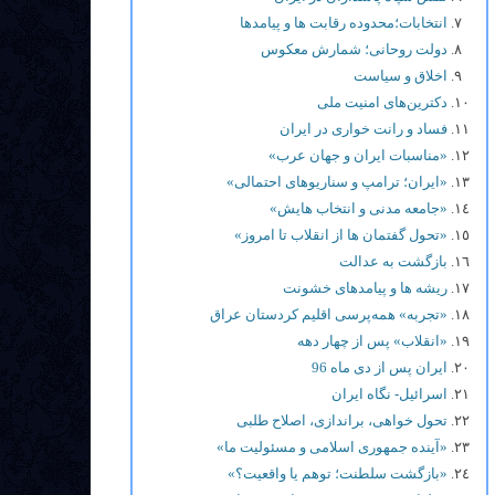
انتخابات؛محدوده رقابت ها و پيامدها
دولت روحانی؛ شمارش معکوس
اخلاق و سیاست
دکترین‌های امنیت ملی
فساد و رانت خواری در ایران
«مناسبات ایران و جهان عرب»
«ایران؛ ترامپ و سناریوهای احتمالی»
«جامعه مدنی و انتخاب هایش»
«تحول گفتمان ها از انقلاب تا امروز»
بازگشت به عدالت
ریشه ها و پیامدهای خشونت
«تجربه» همه‌پرسی اقلیم کردستان عراق
«انقلاب» پس از چهار دهه
ایران پس از دی ماه 96
اسرائیل- نگاه ایران
تحول خواهی، براندازی، اصلاح طلبی
«آینده جمهوری اسلامی و مسئولیت ما»
«بازگشت سلطنت؛ توهم یا واقعیت؟»