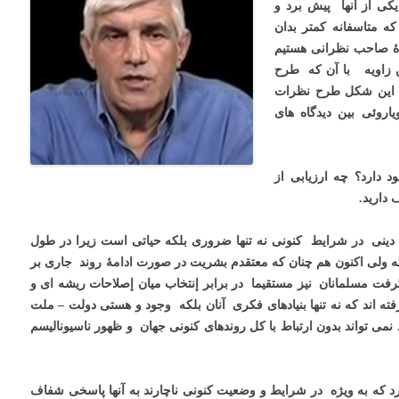
کی از آنها پیش برد و
 متاسفانه کمتر بدان
دۀ صاحب نظرانی هستیم
ین زاویه با آن که طرح
م این شکل طرح نظرات
اروئی بین دیدگاه های
د دارد؟ چه ارزیابی از
دارید.
دینی در شرایط کنونی نه تنها ضروری بلکه حیاتی است زیرا در طول
شته ولی اکنون هم چنان که معتقدم بشریت در صورت ادامۀ روند جاری بر
رفت مسلمانان نیز مستقیما در برابر إنتخاب میان إصلاحات ریشه ای و
 اند که نه تنها بنیادهای فکری آنان بلکه وجود و هستی دولت – ملت
نمی تواند بدون ارتباط با کل روندهای کنونی جهان و ظهور ناسیونالیسم
رد که به ویژه در شرایط و وضعیت کنونی ناچارند به آنها پاسخی شفاف