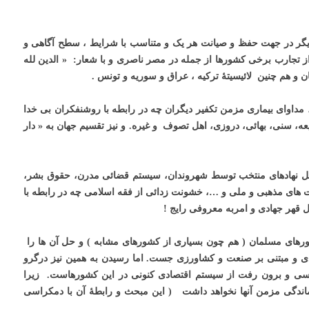
دیگر در جهت حفظ و صیانت هر یک و متناسب با شرایط ، سطح آگاهی و
ز تجارب برخی کشورها از جمله در مصر ناصری و با شعار: « الدین لله
ن و هم چنین لائیسیتۀ ترکیه ، عراق و سوریه و تونس .
، مداوای بیماری مزمن تکفیر دیگران چه در رابطه با روشنفکران بی خدا
ه، سنی، بهائی، دروزی، اهل تصوف و غیره. و نیز تقسیم جهان به « دار
 مثل نهادهای منتخب توسط شهروندان، سیستم قضائی مدرن، حقوق بشر،
لیت های مذهبی و ملی و …، خشونت زدائی از فقه اسلامی چه در رابطه با
 قهر جهادی و امربه معروفی رایج !
رهای مسلمان ( هم چون بسیاری از کشورهای مشابه ) و حل آن ها را
لیدی و مبتنی بر صنعت و کشاورزی جست. اما رسیدن به همین نیز درگرو
اسی و برون رفت از سیستم اقتصادی کنونی در این کشورهاست. زیرا
ماندگی مزمن آنها نخواهد داشت ( این مبحث و رابطۀ آن با دمکراسی