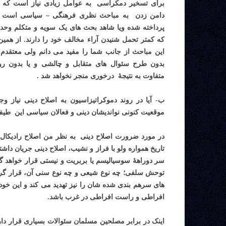
برای تسخیر دمکراسی به عوامل زیادی نیاز است که ی
دامن زدن به مباحث نظری فرهنگی – سیاسی
ا
ست که
پرداخته شده ویا شاهد بحث های یک سویه و متکلم وح
که کمتر تحمل شنیدن آراء مخالف خود را دارند. از هم
این مباحث از جانب شما را مفید می دانم ولی معتقد
بدون طرح سئوال های متقابل و چالشی و یا بدون روی
متفاوت به نتیجۀ درخوری منجر نخواهد شد .
ب- آیا در روند دموکراتیزاسیون به اصلاح دینی نیاز وجو
موقعیت کنونی نواندیشان دینی و فعالان سیاسی این طیف 
در مورد ضرورت اصلاح دینی به نظر من اصلاح رادیکال 
تاریخ همواره ولو با فراز و نشیب، اصلاح دینی جریان دا
سر دوراهۀ سوسیالیسم یا بربریت و نیستی قرار خواهد گ
توحش سلفی؛ چه نوع شیعی و چه نوع سنی آن، قرار گرفته
های سرهم بندی شده شان را نیز تهدید می کند و این خود 
افراطی و راست افراطی در غرب باشد.
اینک در برابر مصلحین مسلمان سئوالات بسیاری قرار دا