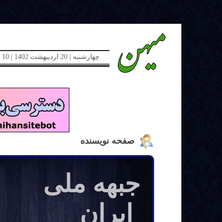
چهارشنبه | 20 اردیبهشت 1402 | 10 می 2023 | دوره جدید | شماره 48
صفحه نویسنده
جبهه ملی
ایران