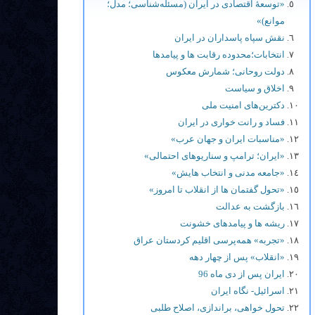
«توسعۀ اقتصادی در ایران (مسئله‌شناسی؛ مدل؛
موانع)»
نقش سپاه پاسداران در ایران
انتخابات؛محدوده رقابت ها و پيامدها
دولت روحانی؛ شمارش معکوس
اخلاق و سیاست
دکترین‌های امنیت ملی
فساد و رانت خواری در ایران
«مناسبات ایران و جهان عرب»
«ایران؛ ترامپ و سناریوهای احتمالی»
«جامعه مدنی و انتخاب هایش»
«تحول گفتمان ها از انقلاب تا امروز»
بازگشت به عدالت
ریشه ها و پیامدهای خشونت
«تجربه» همه‌پرسی اقلیم کردستان عراق
«انقلاب» پس از چهار دهه
ایران پس از دی ماه 96
اسرائیل- نگاه ایران
تحول خواهی، براندازی، اصلاح طلبی