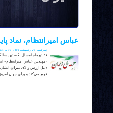
عباس امیرانتظام، نماد پا
چهارشنبه | 20 اردیبهشت 1402 | 10 می 2023 | دوره جدید | شماره 48
۲۱ تیرماه امسال نَخُستین سال
«مهندس عباس امیرانتظام» است. ا
دلیل ارزش والای میراثِ ایشان 
عبور می‌کند و برای جهان امروز.