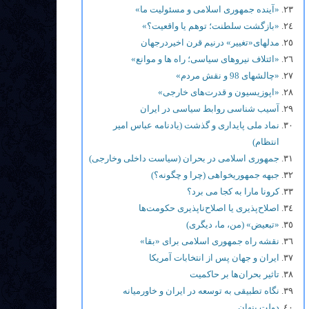
«آینده جمهوری اسلامی و مسئولیت ما»
«بازگشت سلطنت؛ توهم یا واقعیت؟»
مدلهای«تغییر» درنیم قرن اخیردرجهان
«ائتلاف نیروهای سیاسی؛ راه ها و موانع»
«چالشهای 98 و نقش مردم»
«اپوزیسیون و قدرت‌های خارجی»
آسیب شناسی روابط سیاسی در ایران
نماد ملی پایداری و گذشت (یادنامه عباس امیر
انتظام)
جمهوری اسلامی در بحران (سیاست داخلی وخارجی)
جبهه جمهوریخواهی (چرا و چگونه؟)
کرونا مارا به کجا می برد؟
اصلاح‌پذیری یا اصلاح‌ناپذیری حکومت‌ها
«تبعیض» (من، ما، دیگری)
نقشه راه جمهوری اسلامی برای «بقا»
ایران و جهان پس از انتخابات آمریکا
تاثیر بحران‌ها بر حاکمیت
نگاه تطبیقی به توسعه در ایران و خاورمیانه
دولت پنهان