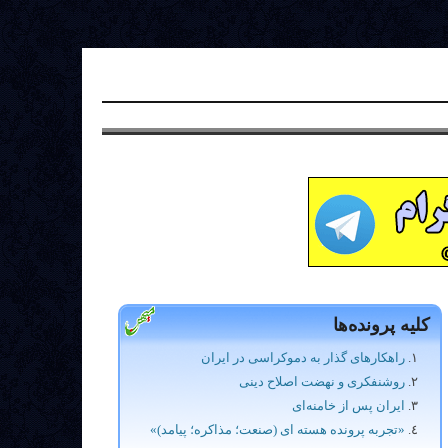
کلیه پرونده‌ها
راهکارهای گذار به دموکراسی در ایران
روشنفکری و نهضت اصلاح دینی
ایران پس از خامنه‌ای
«تجربه پرونده هسته ای (صنعت؛ مذاکره؛ پیامد)»