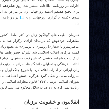
ادارات در روزنامه اطلاعات منتشر شد. روز شانزدهم ا
برای تجمع هفدهم اسفند روزجهانی زن دراعتراض به این 
سوی «کمیته برگزاری روزجهانی زن»
[iii]
در روزنامه ا
شد .
همزمان طیف های گوناگون زنان در اکثر نقاط کشور تص
تظاهرات خودجوش که درمیدان آزادی برگزار شد به دل
عناصرتندرو با شعار«یا روسری یا توسری» به تجمع زنا
کمیته مرکزی انقلاب اسلامی شد.علیرغم حضورطیف های
ازیک سو و شرایط خشنی که باسرکوب جنبشهای اقوام ازک
زنان ایرانی در ادارات اعلام کرد. با شروع جنگ ایران و
مبارزات مدنی و شکل گیری هرگونه جنبش اجتماعی به 
شورای اسلامی درسال ۱۳۶۳ قانون 
رعایت نمی کرد به ۷۲ ضربه شلاق محکوم می شد. قانونی که هنوزهم در ایران پا برجاست.
انقلابیون و خشونت برزنان