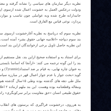
نظریه دیگر سازمان های سیاسی را نشانه گرفته و م
ودولت درعکس العمل به خشونت اعمال شده ازسوی اپوز
جانبدارانه طرح شده وبه عواملی چون تناسب و مواز
پردازد، نوعی قیاس مع الفارق است.
نظریه سوم که درپاسخ به نظریه آغازخشونت ازسوی سا
بند سوم دیپاچه «اعلامیه جهانی حقوق بشر» آمده است،
این نظریه حاصل تاویل برخی ازخوانندگان ازاین بند اس
برای استناد به و استفاده صحیح ازاین بند، نقل مستقیم از
بند را این گونه ترجمه می کنند: «ازآنجا که اساسا بایس
گوید:«بحث جواز یا عدم جواز اعمال قهر در مبارزه سی
ملل طی دهه های گذشت
حقوق طبیعی انسان «حق مقاومت برابر سرکوبگری» راش
به هرروی، درخشونت فراگیری که برستون های انقلاب
دفاعی درجامعه ایستا شده بود و نیز در فرایند دگردیسی