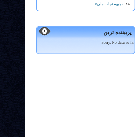
«جبهه نجات ملی»
پربیننده ترین
Sorry. No data so far.