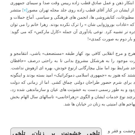
 ابتکار ذهن و عمل صادق قطب زاده رییس وقت صدا و سیمای جمهوری
ایشان در کنار آقای قطب زاده روی جلد مجله تهران مصور
[v]
منتشر
تر مطبوعات، کتابفروشی ها، انجمن های فرهنگی و سیاسی. آماج حملات و
که «عادات بوروژوایی شان » را ترک نکرده بودند. زهرا خانم را می توان
ه تر تشبیه کرد. نوعی یادآوری آن جمله «کارل مارکس» که می گوید:
 بار دوم به صورت کمدی»!
هرج و مرج انقلابی کافی بود کهاز طبقه «مستضعف» باشی، انتقامجو و
رت موجود را به هرشکل مشروع بدانی تا به راحتی درصف «حافظان
اجد شرایط بود اما مثل بیچارگانی ازنوع خودش، بهره ای ازهوش نداشت.
ند که هنوز به «جمهوری اسلامی دموکراتیک» امید بسته بودند و اینگونه
د برای شرم حضور طراحان دولتی چماق کشی. اما از زمانی که دولت
ن» زدود و به طور رسمی دست به خشونت های عیان و سازماندهی شده زد،
هرچند نوع خدمات ایشان و الگوی «زهراخانمی» تاسالهای سال الهام بخش
م های امنیتی به زنان در خیابان ها شد.
وحشت و فقر و
تلخی خشونت بر زنان، تلخی