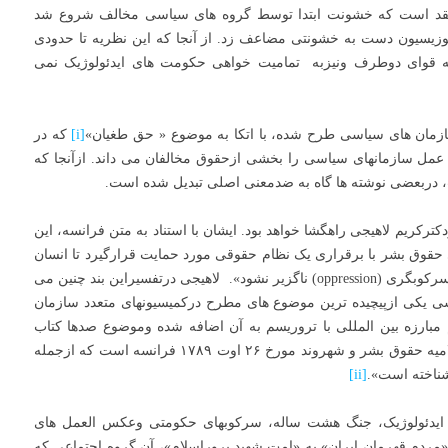
عتقد است که خشونت ابتدا توسط گروه های سیاسی مخالف شروع شد
یسیون دست به خشونتی مضاعف زد. از آنجا که این نظریه تا حدودی
نه قوای دوطرف ونیزبه تمامیت خواهی حکومت های ایدئولوژیک نمی
زمان های سیاسی طرح شده، با اتکا به موضوع « حق طغیان»
[i]
که در
 عمل سازمانهای سیاسی را بخشی ازحقوق مخالفان می داند. ازآنجا که
ت، دربعضی نوشته ها گاه به ضدمعنی اصلی تبدیل شده است.
دکترکریم لاهیجی راهگشا خواهد بود. ایشان با استناد به متن فرانسه، این
تی حقوق بشر با برقراری یک نظام حقوقی مورد حمایت قرارگیرد تا انسان
به عنوان چاره نهایی، به قیام بر ضد استبداد(Tyrannie) و سرکوبگری (oppression) ناگزیر نشود». لاهیجی درتفسیراین بند چنین می
اسی یکی ازپیچیده ترین موضوع های مطرح درکمیسیونهای متعدد سازمان
ه بوده وطی ۱۵سال گذشته هم مبارزه بین المللی با تروریسم به آن اضافه شده وموضوع صدها کتاب
ومقاله وقطعنامه بوده وهست. این بند ملهم ازماده ۲ اعلامیه حقوق بشر و شهروند مورخ ۲۶ اوت ۱۷۸۹ فرانسه است که ازجمله
ناخته است».
[ii]
 ایدئولوژیک، جنگ هشت ساله، سرکوبهای حکومتی وعکس العمل های
 «مردم قهرمان ایران» به «امت شهید پروراسلام»، آن گروه اجتماعی که