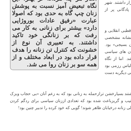
ر داشتند. شهر
نگاه تبعیض آمیز نسبت به پوشش
ادگانی پر از
زنان چپ گاه به حدی بود که اصولا
عبارت «رفیق عادات بوروژایی
دارد» بیشتر برای زنانی به کار می
بی انقلابی و
رفت که بر زنانگی خود تاکید
نشانه مشخصی
داشتند. به تعبیری آن نوع از
ن بسیجی» بود.
خشونت که کنترل تن زنانه را هدف
ان های سیاسی
قرار داده بود در ابعاد مختلف و از
 اما از نگاه
همه سو بر زنان روا می شد.
باس رزمی بود
ایی دیگربه دست
 بسیارخشن ترازحمله به زنانی بود که به زعم آنان «بی حجاب وبزک
یب و گریزباعث شده بود که تعدادی اززنان سیاسی برای ردگم کردن
 زنانه درخیابان ظاهر شوند! گویی که خود کرده را تدبیر چنین بود!