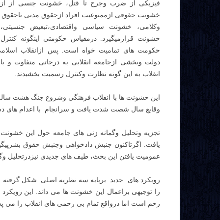
فیزیکی از ضرب وجرح تا قتل، خشونت جنسی از آزارها
خشونت حقوقی ازممنوعیت افراد ازحقوق مدنی تاحقوق 
وکلامی، خشونت سیاسی واقتصادی،تبعیض جنسیتی
خشونت قرارمیگیرد. درمقیاس حکومتی اینگونه کنترل
دولت وبخشی ازجامعه انقلابی به درجاتی متفاوت و با 
انقلاب به این گونه نظارت وکنترل رسمیت بخشیدند.
این خشونت ها با انقلاب فرهنگی وشروع جنگ هشت ساله
وقایع سال شصت شدت یافت و سرانجام با اعدام های دسته جمعی سال ۶۷
تجزیه وتحلیل وگمانه زنی های جامعه حول این خشونت 
یافت. اگرتاکنون جنبش دادخواهی وجنبش حقوق بشرپیگی
عمومیت یافتن این بحث، طیف های جدیدی نیزدرتحلیل وگاه
رویکرد های جدید برپایه سه نظریه اصلی شکل گرفته اس
را توجیهی براعمال این خشونت ها می داند. این رویکرد 
رحم است اما درواقع تمام بی رحمی های انقلاب را می پذ