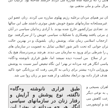
هایی را که برعلیه شاه مبارزه می کردند خرسند ساخته بود. ترکیب این
برال ملی و ملی مذهبی بود.
 نیز همپای مردان برعلیه رژیم پهلوی مبارزه می کردند. زنان عضو این
 و غیرمسلحانه سازمانهای متبوع خویش نقش موثری داشتند طی این سالها
د. تعدادی نیزازکشور خارج شده بودند. با آزادی زندانیان سیاسی در آبان
 حضوری مرئی یافتند وهمکاری با تشکیلات سیاسی خویش را از سرگرفتند. نوع
ی ازحجاب اسلامی زمان شاه، پوشش زنان بلشویک و در بهترین حالت
ران جوانی که تحت تاثیر شور انقلابی تمایل به عضویت در سازمان های
 را شرطی برای ورود به سازمان می دیدند. هرچند برسردرستاد هیج یک
تر از سلاح من است» دیده نمیشد اما، طبق قراری نانوشته و«گاه»
اسی انگار هر چه مردانه تر بهتر! این نگاه تبعیض آمیز نسبت به پوشش
روژایی دارد» بیشتر برای زنانی به کارمی رفت که برزنانگی خود تاکید
 هدف قرار داده بود درابعاد مختلف و از همه سو بر زنان روا می شد.
اهران بسیجی و
طبق قراری نانوشته و«گاه»
به نوعی دیگر
ناگفته، نوع پوشش و آرایش و
سرعت کاهش می
رفتار زنان در سازمانهای سیاسی
د و اونیفورمی
انگار هر چه مردانه تر بهتر! این