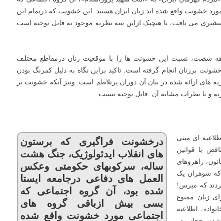
ورد خشونت واقع شده اند زنان ایران هستند. این خشونت که درتمام این
شتری می یافت، با هیچیک ازاین سه نظریه موجود نه قابل توجیه است
هه شصت، نسبت این خشونت ها را با موقعیت زنان درمقاطع مختلف
ونت برزنان انجام گرفته است. تاکید براین نگاه به دلیل کمرنگ بودن
 های ارائه شده در بیان آن دوران پرتلاطم است. ونیز آنکه خشونت بر
یه و یا نظرات مشابه آن قابل توجیه نیست.
اب اطلاعیه ای مبنی
درخشونت فراگیری که برستون
مصوبه ۱۳۴۶، به دلیل تناقض با قوانین
های انقلاب ایدئولوژیک، جنگ هشت
نون، راهروهای
ساله، سرکوبهای حکومتی وعکس
د که شوهران یک
العمل های دفاعی درجامعه ایستا
ردند که مپرس!
شده بود، آن گروه اجتماعی که
ی زنان ممنوع
بسی بیش ازباقی گروه های
نواده، اطلاعیه
اجتماعی مورد خشونت واقع شده
 شدن حجاب در