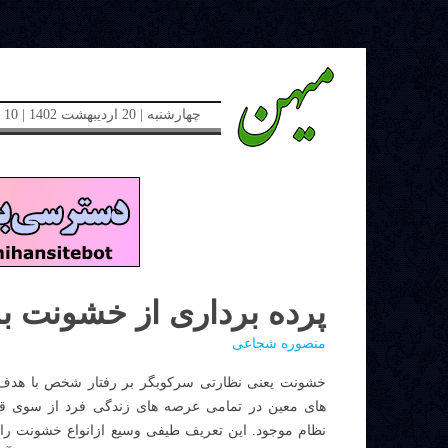
چهارشنبه | 20 اردیبهشت 1402 | 10 می 2023 | دوره جدید | شماره 48
پرده برداری از خشونت ب
منصوره شجاعی
خشونت یعنی نظارتی سرکوبگر بر رفتار شخص با هدف 
های معین در تمامی عرصه های زندگی فرد از سوی ق
نظام موجود. این تعریف طیفی وسیع ازانواع خشونت را