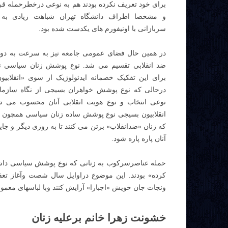
برای خود تعریف نکرده بودند هم به نوعی درخطرحمله قرا
و مشخصا اطراف دانشگاه تهران شباهت زیادی به پ
سربازانی با اونیفورم های یکدست شده بود.
در همین حال فضای عمومی جامعه نیز به سرعت به دوقط
ضد انقلابی تقسیم می شد. نوع پوشش زنان سیاسی 
برای این تفکیک خصمانه ایدئولوژیک از سوی «انقلابیو
درحالی که نوع پوشش خواهران بسیجی از نگاه سازم
نوعی انتخاب و نوع هویت انقلابی آنان محسوب می شد.
انقلابیون بسیجی نوع پوشش ساده زنان سیاسی همچون ل
که زنان «ضدانقلاب» برتن می کنند تا به روزی دیگر و ج
آنان پاره پاره شود.
حمله عناصرسرکوب به زنانی که نوع پوشش سیاسی داشتند
کرده» بودند. این موضوع دراوایل سال شصت وآغاز تعق
ونجات جان خویش «اجبارا» آرایش کنند وبا لباسهای معمولی
خشونت زهرا خانم برعلیه زنان