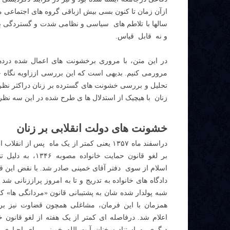
ازآن زمان تا کنون بسی بیش ازباقی گروه های اجتماعی م
سالها با تلاطم های سیاسی و نظامی شدت و گستردگی بی
و نه قابل قیاس.
در این متن، با مروری برخشونت های اعمال شده درد
مرورمی کنیم. بدیهی است که این بررسی اززاویه نگاه خش
تحلیل و بررسی خشونت های گسترده بر زنان دراکثر نظریه
زنان با هیچیک از استدلال ها ی طرح شده در این سه نظر
خشونت های دولت انقلابی بر زنان
دراسفند ماه ۱۳۵۷ یعنی کمتر از یک ماه پس از انقل
بر لغو قانون حمایت خانواده 
اسلام از سوی دفتر آقای خمینی صادر شد. با نقض این قا
دادگاه های خانواده به تدریج و تا به امروز پراززنانی ش
شبه پولدار شده شان به پشتیبانی قانون «مردانگی ها» ک
همزمان با این فرمان، مشاغلی همچون قضاوت نیز برا
اعلام شد. درفاصله ای کمتر از یک هفته از لغو قانون خا
دیگری به استناد سخنان آیت الله خمینی برای اجباری