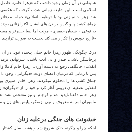
شایعاتی در آن زمان وجود داشت که «زهرا خانم» حاصل
اسلامی است. این شایعه زمانی شدت گرفت که عکسی از 
شد. زهرا خانم زنی بود با «وظیفه انقلابی» حمله به دفا
چماق کشیدنها و گیس بریدن های ایشان اکثرا زنانی بودند 
به نوعی « شعبان جعفری» مونث اما بسا حقیرتر و مسخر
«تاریخ خودش را تکرار می کند نخست به صورت تراژدی و
درک چگونگی ظهور زهرا خانم خیلی پیچیده نبود. در آن 
پرخاشگر باشی، قلدر و بی ادب باشی، سرنهادن برقد
انقلاب» جایگاهی رفیع به دست آوری. زهرا خانم کاملا و
پس تا زمانی که درمیان اعضای دولت «دیگرانی» وجود داشت
چماق کشی ها را محکوم میکردند، زهرا خانم سپری بو
انقلابی تصفیه ای درونی آغاز کرد و خود را از «دیگرا
زهرا خانم دفعتا ناپدید شد و فرجام او نیز مشخص نشد. 
ماموران امر به معروف و نهی ازمنکر، پلیس های زن و مهاج
خشونت های جنگی برعلیه زنان
اینکه چرا و چگونه جنک شروع شد و هشت سال کشتار 