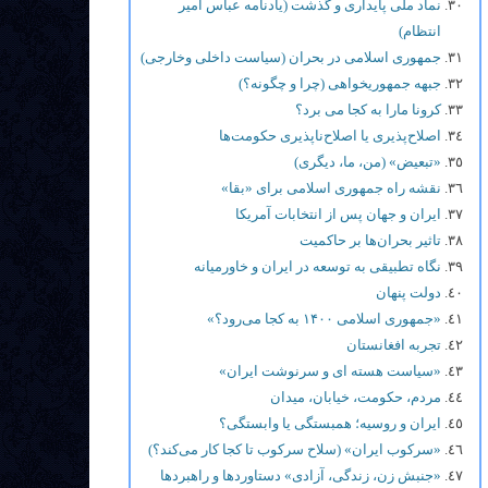
نماد ملی پایداری و گذشت (یادنامه عباس امیر
انتظام)
جمهوری اسلامی در بحران (سیاست داخلی وخارجی)
جبهه جمهوریخواهی (چرا و چگونه؟)
کرونا مارا به کجا می برد؟
اصلاح‌پذیری یا اصلاح‌ناپذیری حکومت‌ها
«تبعیض» (من، ما، دیگری)
نقشه راه جمهوری اسلامی برای «بقا»
ایران و جهان پس از انتخابات آمریکا
تاثیر بحران‌ها بر حاکمیت
نگاه تطبیقی به توسعه در ایران و خاورمیانه
دولت پنهان
«جمهوری اسلامی ۱۴۰۰ به کجا می‌رود؟»
تجربه افغانستان
«سیاست هسته ای و سرنوشت ایران»
مردم، حکومت، خیابان، میدان
ایران و روسیه؛ همبستگی یا وابستگی؟
«سرکوب ایران» (سلاح سرکوب تا کجا کار می‌کند؟)
«جنبش زن، زندگی، آزادی» دستاوردها و راهبردها