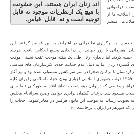
اند زنان ایران هستند. این خشونت
سفند فراخوانی
با هیچ یک ازنظریات موجود نه قابل
اطلاعیه ها از
توجیه است و نه قابل قیاس.
طلاعات منتشر
میم به برگزاری تظاهراتی در اعتراض به این قوانین گرفتند. این
یل همزمانی با روز جهانی زن درابعادی وسیع انعکاس یافت. هرچند
ن حمله کردند اما پایداری زنان طی یک هفته موجب عقب نشینی موقت
 گسترده زنان اما به دلیل عدم حمایت جدی اکثرسازمان های سیاسی
ردستان تا ترکمن صحرا در سراسر کشور مستولی شده بود و نیز آغاز
انقلاب فرهنگی و تعطیلی دانشگاه ها، سرانجام درتیرماه ۱۳۵۹ دولت جمهوری اسلامی اجباری بودن حجاب اسلامی را برای کلیه
 عراق و وقایعی که دراوایل دهه شصت اتفاق افتاد به طورکلی فضا برای
شدت مسدود شد. درغیاب گفتمان برابری خواهی وصلح سرانجام مجلس
مجازات اسلامی را به تصویب رساند. به موجب این قانون هرکس در معابرعمومی حجاب را
[iv]