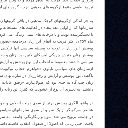
پیروزی انقلاب اکثر قریب به اتفاق مردم و به ویژه نیرو
نیروها طیفی متنوع ازگروه های مذهبی، چپ، گروه های لی
به جز اندکی ازگروههای کوچک مذهبی در باقی گروهها زنان
سازمانها که از اوایل دهه پنجاه در فعالیت های مسلحانه
یا دستگیرشده بودند و یا درخانه های تیمی زندگی می کردن
ماه ۱۳۵۷، اکثر قریب به اتفاق این زنان درجامعه
پوشش این زنان با توجه به پیشینه سیاسی آنها ترکیب
پوشش زنان جنبش چریکی امریکای لاتین بود. زنان و دخت
سیاسی داشتند معصومانه انتخاب این نوع پوشش و آرایش
ازسازمان های سیاسی تابلوی «خواهرم حجاب توکوبنده 
ناگفته، نوع پوشش و آرایش و رفتارزنان در سازمانهای سی
زنان چپ گاه به حدی بود که اصولاعبارت «رفیق عادات بو
داشتند. به تعبیری آن نوع از خشونت که کنترل تن زنانه را
در واقع، الگوی پوشش برتر از سوی دولت انقلابی و خو
عناصر سرکوبگر از یک سو و از سوی سازمانهای سیاسی 
در جامعه ترویج می شد. تنوع و رنگارنگی جامعه به 
یافت. حتی زنانی که اصولا از صفوف انقلاب فاصله داشتن