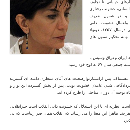
ی خیابانی تا تجاوز،
انسانی، خشونت رفتاری
، و…در شمول تعریف
 واعمال خشونت، ذاتی
حکومت های تمامیت خواه است. پس ازانقلاب اسلامی درسال ۱۳۵۷، دونهاد
بهانه تحکیم ستون های
 ایران وعراق وسپس با
 به اوج خود رسید.
دهشتناک، پس ازانتشارنوارصحبت های آقای منتظری دامنه ای گسترده
ردادگاهی شدن عاملان خشونت بودند، پس از پخش گسترده این نوار و
 توجیه آن دوران مباحثی را طرح کرده اند.
ت. نظریه ای با این استدلال که خشونت ذاتی انقلاب است جبرانقلابی
هرچند ظاهرا این معنا را می رساند که انقلاب همان قدر زیباست که بی
یرد.