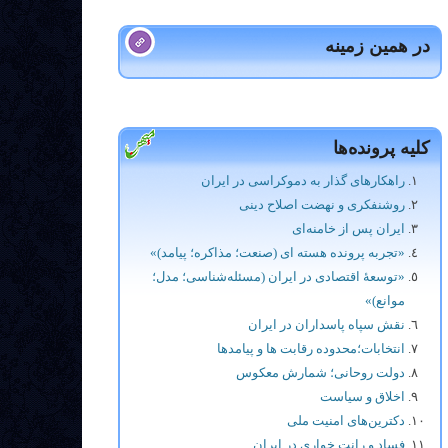
در همین زمینه
کلیه پرونده‌ها
راهکارهای گذار به دموکراسی در ایران
روشنفکری و نهضت اصلاح دینی
ایران پس از خامنه‌ای
«تجربه پرونده هسته ای (صنعت؛ مذاکره؛ پیامد)»
«توسعۀ اقتصادی در ایران (مسئله‌شناسی؛ مدل؛
موانع)»
نقش سپاه پاسداران در ایران
انتخابات؛محدوده رقابت ها و پيامدها
دولت روحانی؛ شمارش معکوس
اخلاق و سیاست
دکترین‌های امنیت ملی
فساد و رانت خواری در ایران